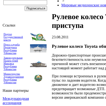
>
Мировые медицинские нов
Рулевое колесо
приступа
Ссылки
Портал
23.08.2011
Государственной
власти
Пресс-служба
Рулевое колесо Toyota об
Президента
Республики
Узбекистан
Дорожно-транспортные происшес
Законодательная
безответственность или неумело
Палата Олий
причиной может стать внезапное
Мажлиса
Республики
настоящий момент работает над 
Узбекистан
Министерство
При помощи встроенных в рулев
Здравоохранения
Республики
пульс по ладоням водителя. Когд
Узбекистан
движение и дает водителю возмо
предотвращает возможные ДТП. Н
Наши партнеры
возможности были продемонстрир
версии американской компании се
Международная
ассоциация