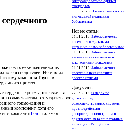
контролировать по единым
стандартам
08.05.2026
Новые возможности
для частной медицины
 сердечного
Узбекистана
Новые статьи
01.01.2016
Заболеваемость
населения отдельными
инфекционными заболеваниями
01.01.2016
Заболеваемость
населения алкоголизмом и
алкогольными психозами
ожет быть невнимательность,
01.01.2016
Заболеваемость
одного из водителей. Но иногда
населения психическими
 Поэтому компания Toyota в
расстройствами
ердечного приступа.
Документы
ые сердечные ритмы, отслеживая
22.05.2018
О мерах по
шина самостоятельно замедляет свое
дальнейшему
тренного торможения и
совершенствованию системы
данный компонент, хотя его
противодействия
тает и компания
Ford
, только в
распространению гриппа и
других острых респираторных
инфекций в Республике