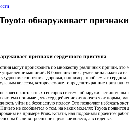
ости
 Toyota обнаруживает признаки
наруживает признаки сердечного приступа
твия могут происходить по множеству различных причин, это м
е управление машиной. В большинстве случаев вина ложится на 
 ухудшение состояния здоровья, например, проблемы с сердцем.
рулевым колесом, которое сможет определить ранние признаки с
ое колесо контактных сенсоров система обнаруживает аномальн
а система понимает, что сердцебиение отклоняется от нормы, ма
жность уйти на безопасную полосу. Это позволяет избежать экс
ичего не сообщается о том, на каких моделях Toyota появится 
ованы на примере Prius. Кстати, над подобным проектом рабо
нсоры были встроены не в рулевое колесо, а в сиденье.