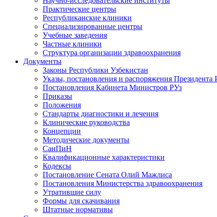
Научно-исследовательские институты
Практические центры
Республиканские клиники
Специализированные центры
Учебные заведения
Частные клиники
Структура организации здравоохранения
Документы
Законы Республики Узбекистан
Указы, постановления и распоряжения Президента 
Постановления Кабинета Министров РУз
Приказы
Положения
Стандарты диагностики и лечения
Клинические руководства
Концепции
Методические документы
СанПиН
Квалификационные характеристики
Кодексы
Постановление Сената Олий Мажлиса
Постановления Министерства здравоохранения
Утратившие силу
Формы для скачивания
Штатные нормативы