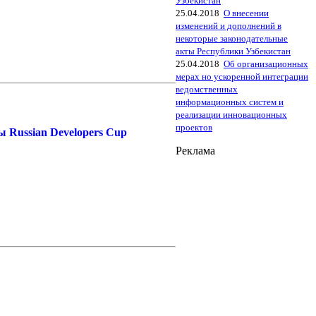
Узбекистан
25.04.2018
О внесении
изменений и дополнений в
некоторые законодательные
акты Республики Узбекистан
25.04.2018
Об организационных
мерах но ускоренной интеграции
ведомственных
информационных систем и
реализации инновационных
проектов
 Russian Developers Cup
Реклама