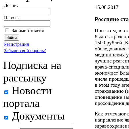
Логин:
15.08.2017
Пароль:
Россияне ст
При этом, в эт
Запомнить меня
было затрачено
1500 рублей. К
Регистрация
обследования, 
Забыли свой пароль?
медицинских ус
лучшие реагент
Подписка на
врача-специал
экономист Вла
рассылку
числа прошедш
в этом году в
Новости
страхованию (з
оповещение за
портала
прохождения д
Документы
Как отмечают 
направление я
здравоохранени