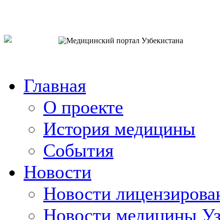
o`zb
рус
eng
Главная
О проекте
История медицины
События
Новости
Новости лицензирова
Новости медицины Уз