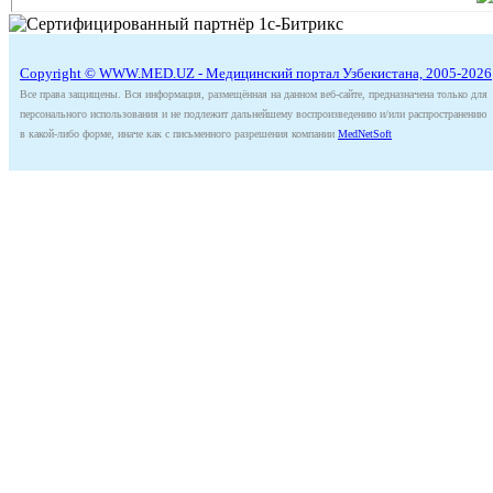
Copyright © WWW.MED.UZ - Медицинский портал Узбекистана, 2005-2026
Все права защищены. Вся информация, размещённая на данном веб-сайте, предназначена только для
персонального использования и не подлежит дальнейшему воспроизведению и/или распространению
в какой-либо форме, иначе как с письменного разрешения компании
MedNetSoft