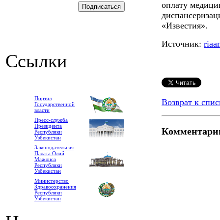
оплату медици
диспансеризаци
«Известия».
Источник:
riaa
Ссылки
Портал
Возврат к спис
Государственной
власти
Пресс-служба
Президента
Комментари
Республики
Узбекистан
Законодательная
Палата Олий
Мажлиса
Республики
Узбекистан
Министерство
Здравоохранения
Республики
Узбекистан