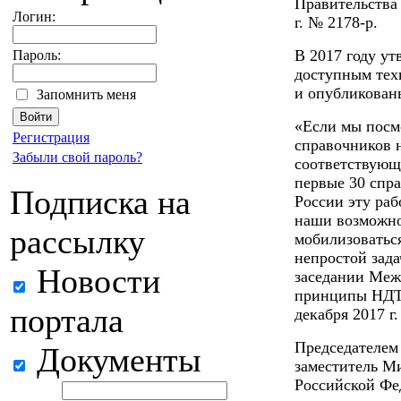
Правительства
Логин:
г. № 2178-р.
В 2017 году у
Пароль:
доступным тех
и опубликованы
Запомнить меня
«Если мы посм
Регистрация
справочников 
Забыли свой пароль?
соответствующи
первые 30 спра
Подписка на
России эту раб
наши возможнос
рассылку
мобилизоватьс
непростой зада
Новости
заседании Меж
принципы НДТ 
портала
декабря 2017 г.
Председателем
Документы
заместитель М
Российской Фе