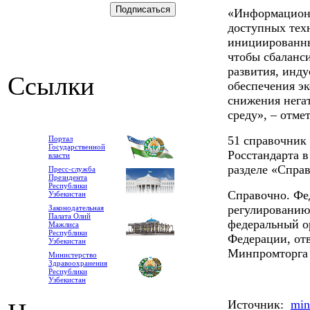
«Информацион
доступных тех
инициированны
чтобы сбаланс
развития, инду
Ссылки
обеспечения э
снижения нега
среду», – отм
51 справочник
Портал
Государственной
Росстандарта в
власти
разделе «Спра
Пресс-служба
Президента
Республики
Справочно. Фе
Узбекистан
регулированию 
Законодательная
Палата Олий
федеральный о
Мажлиса
Республики
Федерации, от
Узбекистан
Минпромторга 
Министерство
Здравоохранения
Республики
Узбекистан
Источник:
min