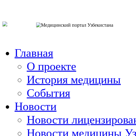
o`zb
рус
eng
Главная
О проекте
История медицины
События
Новости
Новости лицензирова
Новости медицины Уз