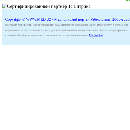
Copyright © WWW.MED.UZ - Медицинский портал Узбекистана, 2005-2026
Все права защищены. Вся информация, размещённая на данном веб-сайте, предназначена только для
персонального использования и не подлежит дальнейшему воспроизведению и/или распространению
в какой-либо форме, иначе как с письменного разрешения компании
MedNetSoft