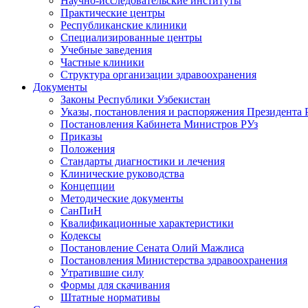
Научно-исследовательские институты
Практические центры
Республиканские клиники
Специализированные центры
Учебные заведения
Частные клиники
Структура организации здравоохранения
Документы
Законы Республики Узбекистан
Указы, постановления и распоряжения Президента 
Постановления Кабинета Министров РУз
Приказы
Положения
Стандарты диагностики и лечения
Клинические руководства
Концепции
Методические документы
СанПиН
Квалификационные характеристики
Кодексы
Постановление Сената Олий Мажлиса
Постановления Министерства здравоохранения
Утратившие силу
Формы для скачивания
Штатные нормативы