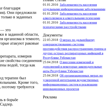
01.01.2016
Заболеваемость населения
е благодаря
отдельными инфекционными заболеваниями
ия). Они предложили
01.01.2016
Заболеваемость населения
 только в заданных
алкоголизмом и алкогольными психозами
01.01.2016
Заболеваемость населения
психическими расстройствами
 — это
и в заданной области,
Документы
я организма в темноте,
22.05.2018
О мерах по дальнейшему
оторые атакуют раковые
совершенствованию системы
противодействия распространению гриппа и
других острых респираторных инфекций в
репарата, измерив
Республике Узбекистан
ие свойства соединения:
25.04.2018
О внесении изменений и
ены водой, тогда как
дополнений в некоторые законодательные
акты Республики Узбекистан
25.04.2018
Об организационных мерах но
ид терапии был
ускоренной интеграции ведомственных
 больными. Кроме того,
информационных систем и реализации
, поэтому требуются
инновационных проектов
Реклама
ь в борьбе
Садлер.