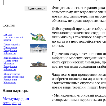
Фотодинамическая терапия рака
совместному исследованию учен
новый вид химиотерапии на осно
областях, не вредя здоровым тка
Ссылки
Действующий препарат, изобрет
металлонеорганическое соединен
Портал
минимизируя токсичное воздейст
Государственной
власти
но когда на него воздействуют с
Пресс-служба
клетки.
Президента
Республики
Узбекистан
Применив старую технологию ин
вибрацию молекул соединения п
Законодательная
Палата Олий
часть органических лигандов, пр
Мажлиса
другие лиганды сохранили стаби
Республики
Узбекистан
Министерство
Чаще всего при проведении хими
Здравоохранения
изобретен полвека назад и вызыв
Республики
Узбекистан
злокачественные опухоли все ча
новые виды терапии, пишет Eurek
Наши партнеры
«Мы надеемся, что новый подход
Международная
с современными недостатками ра
ассоциация