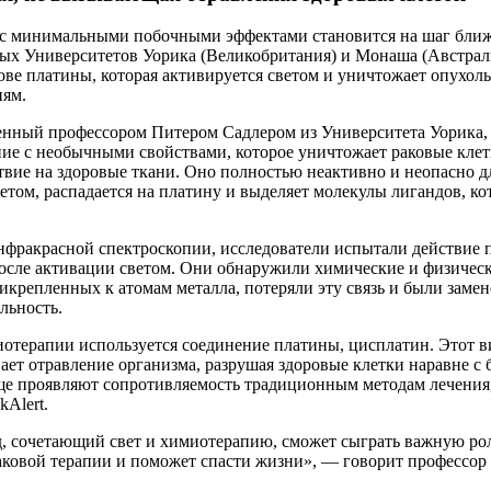
 с минимальными побочными эффектами становится на шаг ближ
ых Университетов Уорика (Великобритания) и Монаша (Австрал
ве платины, которая активируется светом и уничтожает опухоль
ням.
енный профессором Питером Садлером из Университета Уорика,
ие с необычными свойствами, которое уничтожает раковые клетк
вие на здоровые ткани. Оно полностью неактивно и неопасно дл
ветом, распадается на платину и выделяет молекулы лигандов, к
фракрасной спектроскопии, исследователи испытали действие п
осле активации светом. Они обнаружили химические и физическ
икрепленных к атомам металла, потеряли эту связь и были замен
льность.
отерапии используется соединение платины, цисплатин. Этот в
ает отравление организма, разрушая здоровые клетки наравне с
ще проявляют сопротивляемость традиционным методам лечения
Alert.
, сочетающий свет и химиотерапию, сможет сыграть важную рол
ковой терапии и поможет спасти жизни», — говорит профессор 