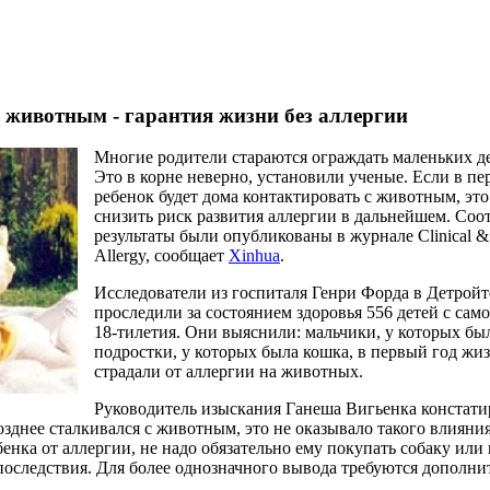
с животным - гарантия жизни без аллергии
Многие родители стараются ограждать маленьких д
Это в корне неверно, установили ученые. Если в п
ребенок будет дома контактировать с животным, эт
снизить риск развития аллергии в дальнейшем. Со
результаты были опубликованы в журнале Clinical &
Allergy, сообщает
Xinhua
.
Исследователи из госпиталя Генри Форда в Детройт
проследили за состоянием здоровья 556 детей с сам
18-тилетия. Они выяснили: мальчики, у которых был
подростки, у которых была кошка, в первый год жи
страдали от аллергии на животных.
Руководитель изыскания Ганеша Вигьенка констати
зднее сталкивался с животным, это не оказывало такого влияния
енка от аллергии, не надо обязательно ему покупать собаку ил
последствия. Для более однозначного вывода требуются дополн