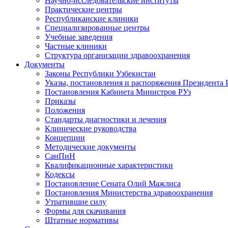
Научно-исследовательские институты
Практические центры
Республиканские клиники
Специализированные центры
Учебные заведения
Частные клиники
Структура организации здравоохранения
Документы
Законы Республики Узбекистан
Указы, постановления и распоряжения Президента 
Постановления Кабинета Министров РУз
Приказы
Положения
Стандарты диагностики и лечения
Клинические руководства
Концепции
Методические документы
СанПиН
Квалификационные характеристики
Кодексы
Постановление Сената Олий Мажлиса
Постановления Министерства здравоохранения
Утратившие силу
Формы для скачивания
Штатные нормативы