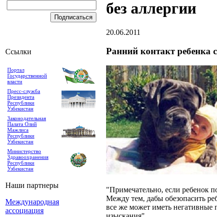
без аллергии
20.06.2011
Ранний контакт ребенка 
Ссылки
Портал
Государственной
власти
Пресс-служба
Президента
Республики
Узбекистан
Законодательная
Палата Олий
Мажлиса
Республики
Узбекистан
Министерство
Здравоохранения
Республики
Узбекистан
Наши партнеры
"Примечательно, если ребенок по
Между тем, дабы обезопасить реб
Международная
все же может иметь негативные 
ассоциация
изыскания".