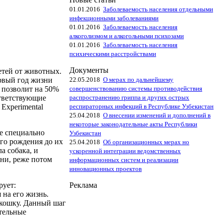
01.01.2016
Заболеваемость населения отдельными
инфекционными заболеваниями
01.01.2016
Заболеваемость населения
алкоголизмом и алкогольными психозами
01.01.2016
Заболеваемость населения
психическими расстройствами
Документы
етей от животных.
22.05.2018
О мерах по дальнейшему
ервый год жизни
совершенствованию системы противодействия
о позволит на 50%
распространению гриппа и других острых
ответствующие
респираторных инфекций в Республике Узбекистан
 Experimental
25.04.2018
О внесении изменений и дополнений в
некоторые законодательные акты Республики
е специально
Узбекистан
ого рождения до их
25.04.2018
Об организационных мерах но
а собака, и
ускоренной интеграции ведомственных
зни, реже потом
информационных систем и реализации
инновационных проектов
Реклама
рует:
 на его жизнь.
и кошку. Данный шаг
ительные