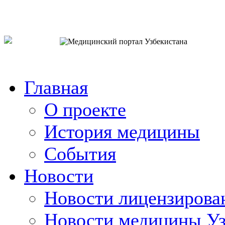
o`zb
рус
eng
Главная
О проекте
История медицины
События
Новости
Новости лицензирова
Новости медицины Уз