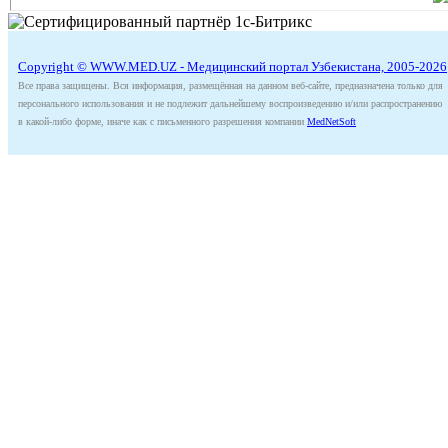
Copyright © WWW.MED.UZ - Медицинский портал Узбекистана, 2005-2026
Все права защищены. Вся информация, размещённая на данном веб-сайте, предназначена только для
персонального использования и не подлежит дальнейшему воспроизведению и/или распространению
в какой-либо форме, иначе как с письменного разрешения компании
MedNetSoft