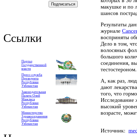
которых в 30 л
макушке и по л
шансов пострад
Результаты да
журнале
Cance
Ссылки
восприняты об
Дело в том, чт
волосяных фол
большого колич
Портал
соединения, в
Государственной
тестостероном.
власти
Пресс-служба
Президента
А, как раз, лю
Республики
Узбекистан
дают лекарства
Законодательная
того, что горм
Палата Олий
Исследование ж
Мажлиса
Республики
высокий урове
Узбекистан
возрасте, може
Министерство
Здравоохранения
Республики
Узбекистан
Источник:
med