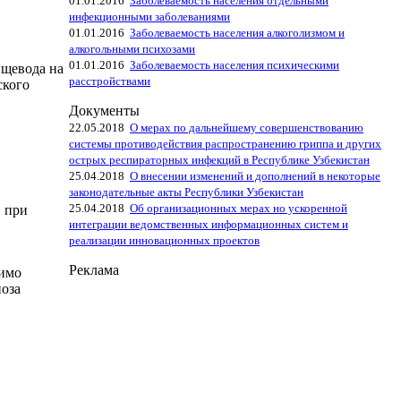
01.01.2016
Заболеваемость населения отдельными
инфекционными заболеваниями
01.01.2016
Заболеваемость населения алкоголизмом и
алкогольными психозами
01.01.2016
Заболеваемость населения психическими
ищевода на
расстройствами
ского
Документы
22.05.2018
О мерах по дальнейшему совершенствованию
системы противодействия распространению гриппа и других
острых респираторных инфекций в Республике Узбекистан
25.04.2018
О внесении изменений и дополнений в некоторые
законодательные акты Республики Узбекистан
25.04.2018
Об организационных мерах но ускоренной
 при
интеграции ведомственных информационных систем и
реализации инновационных проектов
Реклама
димо
ноза