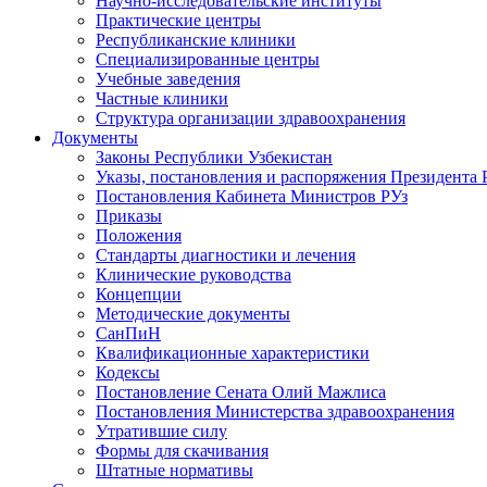
Научно-исследовательские институты
Практические центры
Республиканские клиники
Специализированные центры
Учебные заведения
Частные клиники
Структура организации здравоохранения
Документы
Законы Республики Узбекистан
Указы, постановления и распоряжения Президента 
Постановления Кабинета Министров РУз
Приказы
Положения
Стандарты диагностики и лечения
Клинические руководства
Концепции
Методические документы
СанПиН
Квалификационные характеристики
Кодексы
Постановление Сената Олий Мажлиса
Постановления Министерства здравоохранения
Утратившие силу
Формы для скачивания
Штатные нормативы