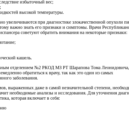
следствие избыточный вес;
;
жидкостей высокой температуры.
но увеличиваются при диагностике злокачественной опухоли п
этому важно знать его признаки и симптомы. Врачи Республикан
испансера советуют обратить внимания на некоторые признаки:
глотание;
нический кашель.
льным отделением №2 РКОД МЗ РТ Шарапова Тома Леонидовича,
емедленно обратиться к врачу, так как это один из самых
нного заболевания.
ов, выраженных даже в самой незначительной степени, необхо
начит необходимые анализы и исследования. Для уточнения диаг
ика, которая включает в себя:
фию