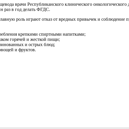
щевода врачи Республиканского клинического онкологического 
н раз в год делать ФГДС.
лавную роль играют отказ от вредных привычек и соблюдение 
отребления крепкими спиртными напитками;
шком горячей и жесткой пищи;
ринованных и острых блюд;
овощей и фруктов.