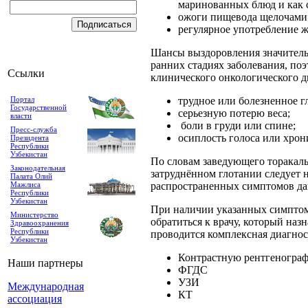
маринованных блюд и как 
ожоги пищевода щелочами
регулярное употребление 
Шансы выздоровления значитель
ранних стадиях заболевания, по
Ссылки
клинического онкологического д
Портал
трудное или болезненное 
Государственной
серьезную потерю веса;
власти
боли в груди или спине;
Пресс-служба
осиплость голоса или хро
Президента
Республики
Узбекистан
По словам заведующего торака
Законодательная
затруднённом глотании следует н
Палата Олий
Мажлиса
распространенных симптомов да
Республики
Узбекистан
При наличии указанных симптом
Министерство
обратиться к врачу, который наз
Здравоохранения
Республики
проводится комплексная диагност
Узбекистан
Контрастную рентгеногра
Наши партнеры
ФГДС
УЗИ
Международная
КТ
ассоциация