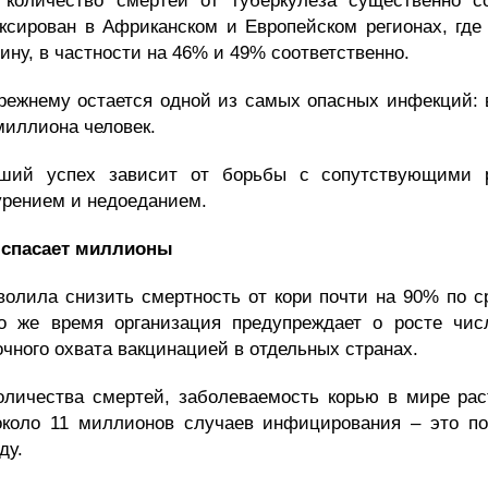
 количество смертей от туберкулеза существенно со
ксирован в
Африканском и Европейском регионах, где
ну, в частности
на 46% и 49% соответственно.
режнему остается одной из самых опасных инфекций: 
 миллиона человек.
ший успех зависит от борьбы с сопутствующими 
урением и недоеданием.
и спасает миллионы
волила
снизить смертность от кори почти на 90% по 
то же время организация предупреждает о росте чис
очного охвата вакцинацией в отдельных странах.
личества смертей, заболеваемость корью в мире раст
около
11 миллионов случаев инфицирования – это по
ду.