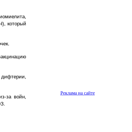
омиелита,
Ч), который
чек.
вакцинацию
 дифтерии,
Реклама на сайте
з-за войн,
З.