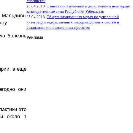
Узбекистан
25.04.2018
О внесении изменений и дополнений в некоторые
законодательные акты Республики Узбекистан
Мальдивы
25.04.2018
Об организационных мерах но ускоренной
нку.
интеграции ведомственных информационных систем и
реализации инновационных проектов
ую болезнь
Реклама
рии, а еще
егодно они
актики это
ти около 1