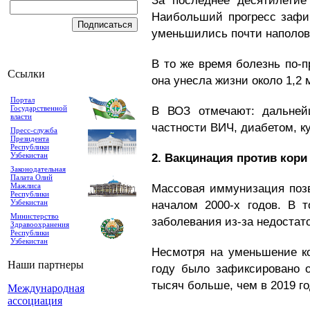
За последнее десятилетие
Наибольший прогресс зафи
уменьшились почти наполови
В то же время болезнь по-п
Ссылки
она унесла жизни
около 1,2
Портал
Государственной
В ВОЗ отмечают: дальней
власти
частности ВИЧ, диабетом, к
Пресс-служба
Президента
Республики
Узбекистан
2. Вакцинация против кор
Законодательная
Палата Олий
Мажлиса
Массовая иммунизация поз
Республики
Узбекистан
началом 2000-х годов. В 
Министерство
заболевания из-за недостат
Здравоохранения
Республики
Узбекистан
Несмотря на уменьшение ко
Наши партнеры
году было зафиксировано 
тысяч больше, чем в 2019 го
Международная
ассоциация