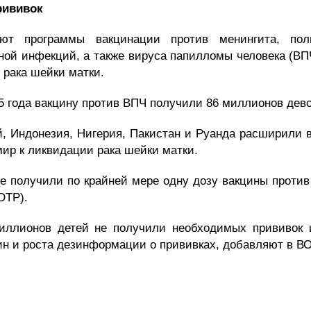
рививок
т программы вакцинации против менингита, поли
ной инфекций, а также вируса папилломы человека (ВП
 рака шейки матки.
5 года вакцину против ВПЧ получили
86 миллионов
дево
й, Индонезия, Нигерия, Пакистан и Руанда
расширили 
мир к ликвидации рака шейки матки.
е получили по крайней мере одну дозу вакцины против
DTP).
иллионов детей не получили необходимых прививок и
ин и роста дезинформации о прививках, добавляют в ВО