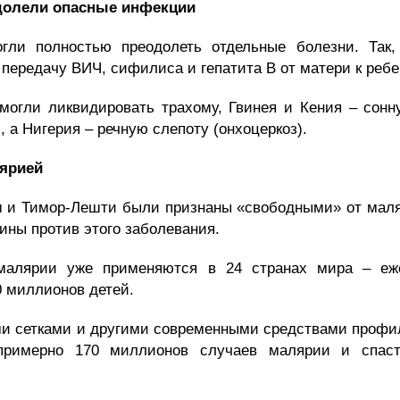
долели опасные инфекции
огли полностью преодолеть отдельные болезни. Так,
передачу ВИЧ, сифилиса и гепатита B от матери к ребе
могли ликвидировать трахому, Гвинея и Кения – сонн
 а Нигерия – речную слепоту (онхоцеркоз).
лярией
ам и Тимор-Лешти были
признаны «свободными» от маля
цины против этого заболевания.
малярии уже
применяются в 24 странах мира – еж
0 миллионов детей.
и сетками и другими современными средствами профил
 примерно 170 миллионов случаев малярии и спас