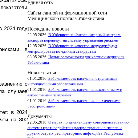
кратилось.
Единая сеть
 показатели
Сайты единой информационной сети
Медицинского портала Узбекистана
в 2024 году
Последние новости
22.05.2026
В Узбекистане Фитосанитарный контроль
экспорта переведут на систему управления рисками
12.05.2026
В Узбекистане качество медуслуг будут
рисками, в
контролировать по единым стандартам
08.05.2026
Новые возможности для частной медицины
Узбекистана
Новые статьи
01.01.2016
Заболеваемость населения отдельными
сравнению с
инфекционными заболеваниями
01.01.2016
Заболеваемость населения алкоголизмом и
ла случаев
алкогольными психозами
01.01.2016
Заболеваемость населения психическими
расстройствами
ет: в 2024
Документы
чти на 800
22.05.2018
О мерах по дальнейшему совершенствованию
системы противодействия распространению гриппа и
других острых респираторных инфекций в Республике