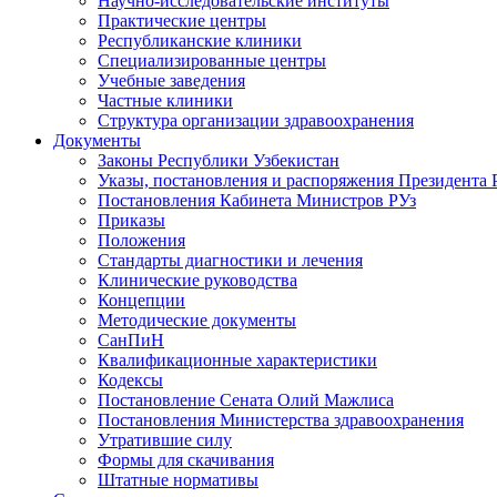
Научно-исследовательские институты
Практические центры
Республиканские клиники
Специализированные центры
Учебные заведения
Частные клиники
Структура организации здравоохранения
Документы
Законы Республики Узбекистан
Указы, постановления и распоряжения Президента 
Постановления Кабинета Министров РУз
Приказы
Положения
Стандарты диагностики и лечения
Клинические руководства
Концепции
Методические документы
СанПиН
Квалификационные характеристики
Кодексы
Постановление Сената Олий Мажлиса
Постановления Министерства здравоохранения
Утратившие силу
Формы для скачивания
Штатные нормативы