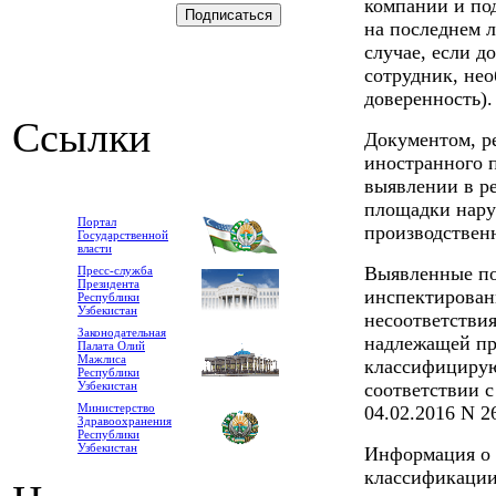
компании и по
на последнем л
случае, если 
сотрудник, нео
доверенность).
Ссылки
Документом, р
иностранного 
выявлении в р
площадки нар
Портал
производствен
Государственной
власти
Выявленные по
Пресс-служба
Президента
инспектирован
Республики
Узбекистан
несоответстви
Законодательная
надлежащей пр
Палата Олий
Мажлиса
классифицирую
Республики
Узбекистан
соответствии 
Министерство
04.02.2016 N 2
Здравоохранения
Республики
Узбекистан
Информация о 
классификации