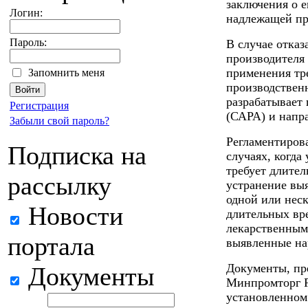
заключения о е
Логин:
надлежащей пр
Пароль:
В случае отказ
производителя
применения тр
Запомнить меня
производствен
разрабатывает
Регистрация
(САРА) и напр
Забыли свой пароль?
Регламентиров
Подписка на
случаях, когд
требует длител
рассылку
устранение вы
одной или нес
Новости
длительных вре
лекарственным
портала
выявленные на
Документы, пр
Документы
Минпромторг Р
установленном