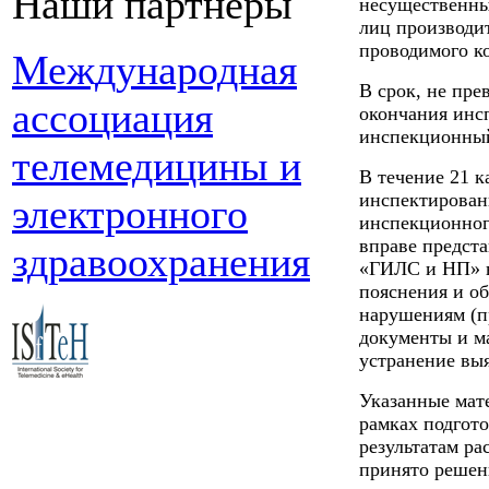
Наши партнеры
несущественны
лиц производит
проводимого к
Международная
В срок, не пр
ассоциация
окончания инс
инспекционный
телемедицины и
В течение 21 к
инспектирован
электронного
инспекционног
вправе предст
здравоохранения
«ГИЛС и НП» в
пояснения и о
нарушениям (п
документы и м
устранение вы
Указанные мат
рамках подгот
результатам р
принято решен