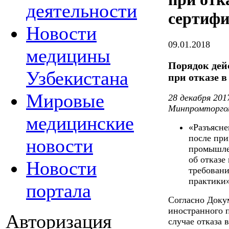
деятельности
сертиф
Новости
09.01.2018
медицины
Порядок дей
Узбекистана
при отказе 
Мировые
28 декабря 20
Минпромторгом
медицинские
«Разъясне
после пр
новости
промышле
об отказе
Новости
требован
практики
портала
Согласно Доку
иностранного 
Авторизация
случае отказа