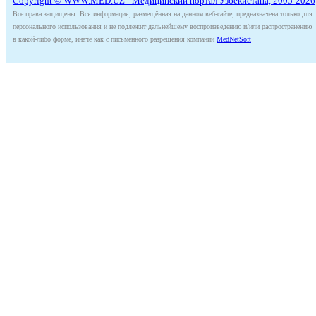
Copyright © WWW.MED.UZ - Медицинский портал Узбекистана, 2005-2026
Все права защищены. Вся информация, размещённая на данном веб-сайте, предназначена только для
персонального использования и не подлежит дальнейшему воспроизведению и/или распространению
в какой-либо форме, иначе как с письменного разрешения компании
MedNetSoft