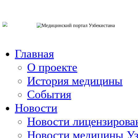
o`zb
рус
eng
Главная
О проекте
История медицины
События
Новости
Новости лицензирова
Новости медицины Уз