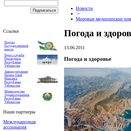
Новости
>
Мировые медицинские нов
Погода и здоро
Ссылки
Портал
Государственной
13.06.2011
власти
Пресс-служба
Погода и здоровье
Президента
Республики
Узбекистан
Законодательная
Палата Олий
Мажлиса
Республики
Узбекистан
Министерство
Здравоохранения
Республики
Узбекистан
Наши партнеры
Международная
ассоциация