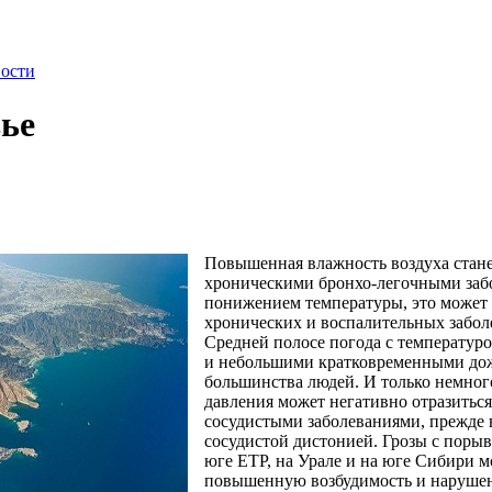
ости
вье
Повышенная влажность воздуха стане
хроническими бронхо-легочными забо
понижением температуры, это может 
хронических и воспалительных забол
Средней полосе погода с температур
и небольшими кратковременными дож
большинства людей. И только немно
давления может негативно отразиться
сосудистыми заболеваниями, прежде в
сосудистой дистонией. Грозы с поры
юге ЕТР, на Урале и на юге Сибири м
повышенную возбудимость и нарушени