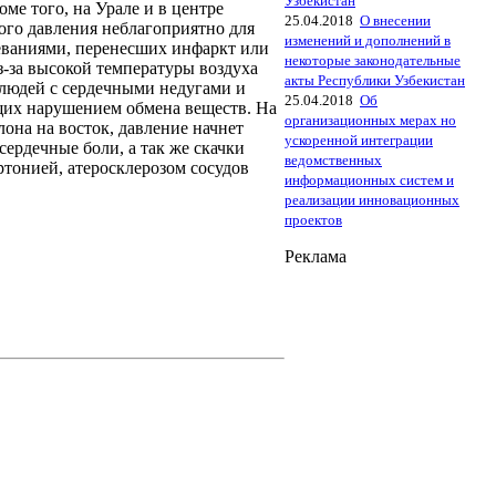
Узбекистан
е того, на Урале и в центре
25.04.2018
О внесении
го давления неблагоприятно для
изменений и дополнений в
еваниями, перенесших инфаркт или
некоторые законодательные
з-за высокой температуры воздуха
акты Республики Узбекистан
людей с сердечными недугами и
25.04.2018
Об
их нарушением обмена веществ. На
организационных мерах но
лона на восток, давление начнет
ускоренной интеграции
сердечные боли, а так же скачки
ведомственных
ртонией, атеросклерозом сосудов
информационных систем и
реализации инновационных
проектов
Реклама