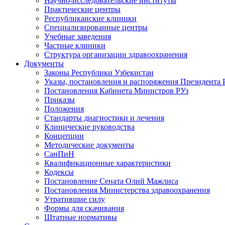
Научно-исследовательские институты
Практические центры
Республиканские клиники
Специализированные центры
Учебные заведения
Частные клиники
Структура организации здравоохранения
Документы
Законы Республики Узбекистан
Указы, постановления и распоряжения Президента 
Постановления Кабинета Министров РУз
Приказы
Положения
Стандарты диагностики и лечения
Клинические руководства
Концепции
Методические документы
СанПиН
Квалификационные характеристики
Кодексы
Постановление Сената Олий Мажлиса
Постановления Министерства здравоохранения
Утратившие силу
Формы для скачивания
Штатные нормативы