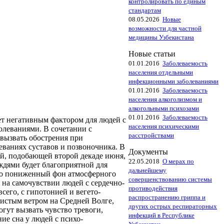
контролировать по единым
стандартам
08.05.2026
Новые
возможности для частной
медицины Узбекистана
Новые статьи
01.01.2016
Заболеваемость
населения отдельными
инфекционными заболеваниями
01.01.2016
Заболеваемость
населения алкоголизмом и
алкогольными психозами
01.01.2016
Заболеваемость
т негативным фактором для людей с
населения психическими
леваниями. В сочетании с
расстройствами
вызвать обострения при
еваниях суставов и позвоночника. В
Документы
ой, подобающей второй декаде июня,
22.05.2018
О мерах по
дями будет благоприятной для
дальнейшему
го пониженный фон атмосферного
совершенствованию системы
 на самочувствии людей с сердечно-
противодействия
сего, с гипотонией и вегето-
распространению гриппа и
вистым ветром на Средней Волге,
других острых респираторных
огут вызвать чувство тревоги,
инфекций в Республике
е сна у людей с психо-