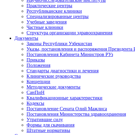
Научно-исследовательские институты
Практические центры
Республиканские клиники
Специализированные центры
Учебные заведения
Частные клиники
Структура организации здравоохранения
Документы
Законы Республики Узбекистан
Указы, постановления и распоряжения Президента 
Постановления Кабинета Министров РУз
Приказы
Положения
Стандарты диагностики и лечения
Клинические руководства
Концепции
Методические документы
СанПиН
Квалификационные характеристики
Кодексы
Постановление Сената Олий Мажлиса
Постановления Министерства здравоохранения
Утратившие силу
Формы для скачивания
Штатные нормативы