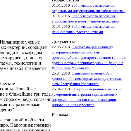
01.01.2016
Заболеваемость населения
отдельными инфекционными заболеваниями
01.01.2016
Заболеваемость населения
алкоголизмом и алкогольными психозами
01.01.2016
Заболеваемость населения
психическими расстройствами
Документы
 Ирландские ученые
22.05.2018
О мерах по дальнейшему
вых бактерий, сообщает
совершенствованию системы
уководитель кафедры
противодействия распространению гриппа и
е хирургов, и доктор
других острых респираторных инфекций в
лазмы, технологии и
Республике Узбекистан
азма позволит вывести
25.04.2018
О внесении изменений и
дополнений в некоторые законодательные
ические
акты Республики Узбекистан
ксичны. Новый же
25.04.2018
Об организационных мерах но
ке в ближайшие три года.
ускоренной интеграции ведомственных
 спросом, ведь, согласно
информационных систем и реализации
ражаются различными
инновационных проектов
дения".
Реклама
следований в области
евро. Напомним: плазмой
жидкого и газообразного,