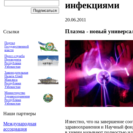
инфекциями
20.06.2011
Плазма - новый универса
Ссылки
Портал
Государственной
власти
Пресс-служба
Президента
Республики
Узбекистан
Законодательная
Палата Олий
Мажлиса
Республики
Узбекистан
Министерство
Здравоохранения
Республики
Узбекистан
Наши партнеры
Известно, что на завершение со
Международная
здравоохранения и Научный фон
ассоциация
в химии называют полностью или