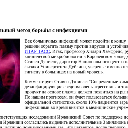
льный метод борьбы с инфекциями
Век больничных инфекций может подойти к концу.
решили обратить плазму против вирусов и устойчи
ИТАР-ТАСС
. Итак, профессор Хилари Хамфрейс, р
клинической микробиологии в Королевском колледж
Стивен Дэниелс, директор Национального центра п
физики Университета Дублина, уверены: именно пл
гигиену в больницах на новый уровень.
Комментирует Стивен Дэниелс: "Современные хим
дезинфицирующие средства очень агрессивны и то
продукт на основе плазмы должен появиться на рын
По нашим прогнозам, он будет пользоваться большим
официальной статистике, около 10% пациентов за
инфекциями во время визитов в медицинские учреж
ответствующих исследований Ирландский Совет по поддержке ис
д Ирландии согласились выделить дополнительные 3 миллиона 
 частично ионизированный газ. Это четвертое, после твердого, 