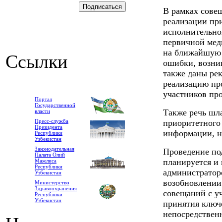
В рамках сове
реализации при
исполнительно
первичной мед
на ближайшую 
Ссылки
ошибки, возни
также даны ре
реализацию пр
участников про
Портал
Государственной
Также речь шл
власти
Пресс-служба
приоритетного 
Президента
информации, н
Республики
Узбекистан
Законодательная
Проведение по
Палата Олий
планируется и 
Мажлиса
Республики
администраторо
Узбекистан
возобновлении 
Министерство
Здравоохранения
совещаний с у
Республики
Узбекистан
принятия ключ
непосредственн