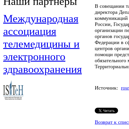
Наши партнеры
В совещании т
директора Деп
Международная
коммуникаций 
России, Госуд
ассоциация
организации п
органов госуда
телемедицины и
Федерации в с
центров орган
электронного
помощи предст
обязательного 
здравоохранения
Территориальн
Источник:
ros
Возврат к спис