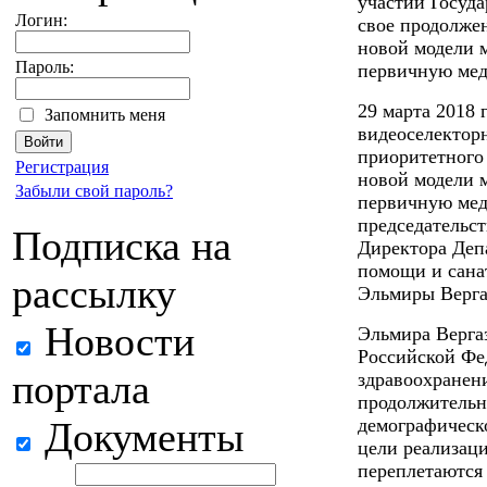
участии Госуд
Логин:
свое продолже
новой модели 
Пароль:
первичную мед
29 марта 2018 
Запомнить меня
видеоселектор
приоритетного
Регистрация
новой модели 
Забыли свой пароль?
первичную мед
председательст
Подписка на
Директора Деп
помощи и сана
рассылку
Эльмиры Верга
Новости
Эльмира Верга
Российской Фе
портала
здравоохранен
продолжительн
Документы
демографическо
цели реализац
переплетаются 