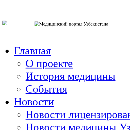
o`zb
рус
eng
Главная
О проекте
История медицины
События
Новости
Новости лицензирова
Новости медицины Уз