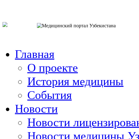
o`zb
рус
eng
Главная
О проекте
История медицины
События
Новости
Новости лицензирова
Новости медицины Уз