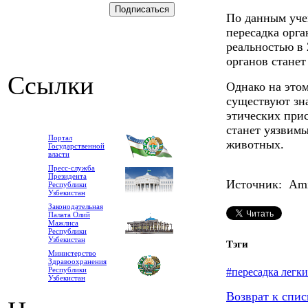
По данным уче
пересадка орга
реальностью в 
органов станет
Ссылки
Однако на этом
существуют зн
этических прис
станет уязвим
Портал
животных.
Государственной
власти
Пресс-служба
Президента
Источник: Ami-
Республики
Узбекистан
Законодательная
Палата Олий
Мажлиса
Республики
Узбекистан
Тэги
Министерство
Здравоохранения
Республики
#пересадка легк
Узбекистан
Возврат к спис