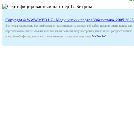
Copyright © WWW.MED.UZ - Медицинский портал Узбекистана, 2005-2026
Все права защищены. Вся информация, размещённая на данном веб-сайте, предназначена только для
персонального использования и не подлежит дальнейшему воспроизведению и/или распространению
в какой-либо форме, иначе как с письменного разрешения компании
MedNetSoft