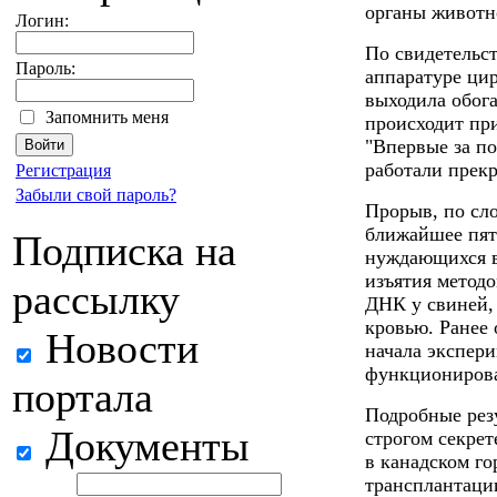
органы животно
Логин:
По свидетельст
Пароль:
аппаратуре цир
выходила обога
Запомнить меня
происходит пр
"Впервые за по
работали прекр
Регистрация
Забыли свой пароль?
Прорыв, по сл
ближайшее пят
Подписка на
нуждающихся в
изъятия метод
рассылку
ДНК у свиней,
кровью. Ранее 
Новости
начала экспери
функционирова
портала
Подробные резу
Документы
строгом секрет
в канадском го
трансплантаци