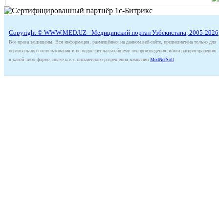
Copyright © WWW.MED.UZ - Медицинский портал Узбекистана, 2005-2026
Все права защищены. Вся информация, размещённая на данном веб-сайте, предназначена только для
персонального использования и не подлежит дальнейшему воспроизведению и/или распространению
в какой-либо форме, иначе как с письменного разрешения компании
MedNetSoft