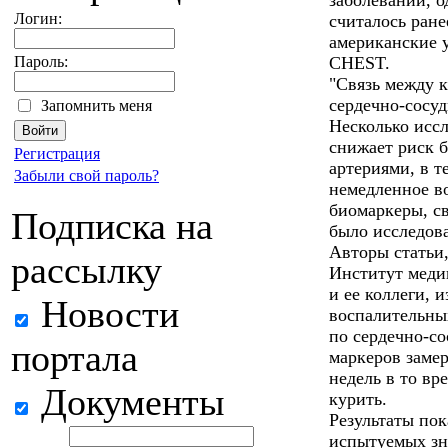
заболеваний, од
Логин:
считалось ране
американские у
Пароль:
CHEST.
"Связь между 
сердечно-сосу
Запомнить меня
Несколько иссл
снижает риск 
Регистрация
артериями, в т
Забыли свой пароль?
немедленное во
биомаркеры, св
Подписка на
было исследова
Авторы статьи,
рассылку
Институт меди
и ее коллеги, 
Новости
воспалительны
по сердечно-с
портала
маркеров замер
недель в то вр
Документы
курить.
Результаты пок
испытуемых зн