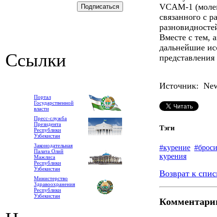
VCAM-1 (молек
связанного с р
разновидностей
Вместе с тем, 
дальнейшие ис
Ссылки
представления 
Источник: New
Портал
Государственной
власти
Пресс-служба
Президента
Тэги
Республики
Узбекистан
Законодательная
#курение
#броси
Палата Олий
курения
Мажлиса
Республики
Узбекистан
Возврат к спис
Министерство
Здравоохранения
Республики
Узбекистан
Комментари