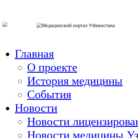
o`zb
рус
eng
Главная
О проекте
История медицины
События
Новости
Новости лицензирова
Новости медицины Уз