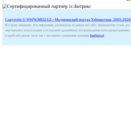
Copyright © WWW.MED.UZ - Медицинский портал Узбекистана, 2005-2026
Все права защищены. Вся информация, размещённая на данном веб-сайте, предназначена только для
персонального использования и не подлежит дальнейшему воспроизведению и/или распространению
в какой-либо форме, иначе как с письменного разрешения компании
MedNetSoft