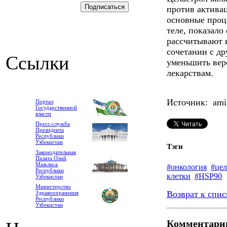
против актива
основные проц
теле, показало
рассчитывают 
сочетании с д
Ссылки
уменьшить вер
лекарствам.
Источник: ami-
Портал
Государственной
власти
Пресс-служба
Президента
Республики
Узбекистан
Тэги
Законодательная
Палата Олий
Мажлиса
#онкология
#цел
Республики
клетки
#HSP90
Узбекистан
Министерство
Возврат к спис
Здравоохранения
Республики
Узбекистан
Комментари