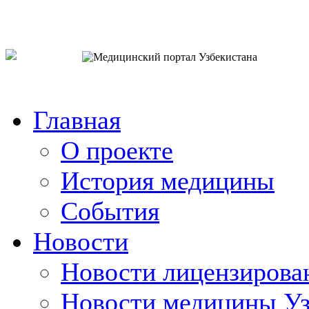
o`zb
рус
eng
Главная
О проекте
История медицины
События
Новости
Новости лицензирова
Новости медицины Уз