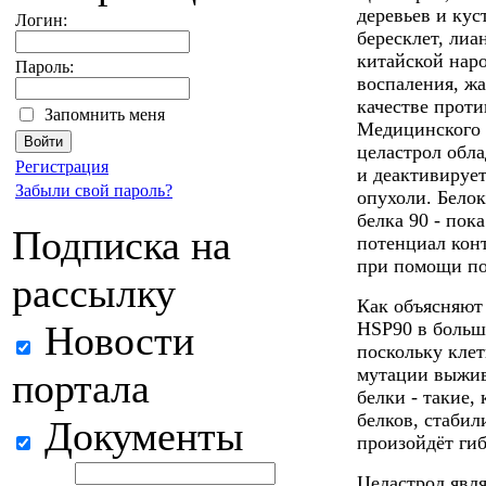
деревьев и кус
Логин:
бересклет, лиа
китайской наро
Пароль:
воспаления, жа
качестве проти
Запомнить меня
Медицинского 
целастрол обл
Регистрация
и деактивирует
Забыли свой пароль?
опухоли. Белок
белка 90 - пок
Подписка на
потенциал кон
при помощи по
рассылку
Как объясняют
Новости
HSP90 в больш
поскольку кле
мутации выжив
портала
белки - такие,
белков, стабил
Документы
произойдёт гиб
Целастрол явл