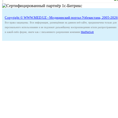
Copyright © WWW.MED.UZ - Медицинский портал Узбекистана, 2005-2026
Все права защищены. Вся информация, размещённая на данном веб-сайте, предназначена только для
персонального использования и не подлежит дальнейшему воспроизведению и/или распространению
в какой-либо форме, иначе как с письменного разрешения компании
MedNetSoft