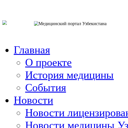
o`zb
рус
eng
Главная
О проекте
История медицины
События
Новости
Новости лицензирова
Новости медицины Уз