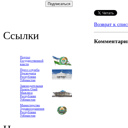
Возврат к спис
Ссылки
Комментари
Портал
Государственной
власти
Пресс-служба
Президента
Республики
Узбекистан
Законодательная
Палата Олий
Мажлиса
Республики
Узбекистан
Министерство
Здравоохранения
Республики
Узбекистан