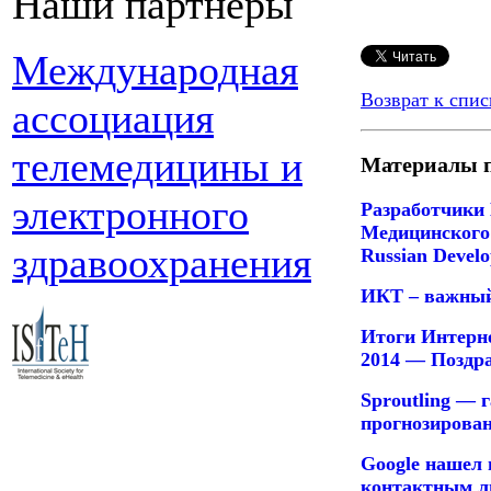
Наши партнеры
Международная
Возврат к спис
ассоциация
телемедицины и
Материалы п
электронного
Разработчики
Медицинского 
здравоохранения
Russian Devel
ИКТ – важный
Итоги Интерн
2014 — Поздра
Sproutling — 
прогнозирова
Google нашел
контактным л