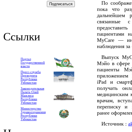
По соображе
пока что раз
дальнейшем р
связанные 
предоставит
Ссылки
пациентами н
MyCare — инт
наблюдения за 
Выпуск MyC
Портал
Мэйо в сфере 
Государственной
власти
пациенты Мэй
Пресс-служба
приложением P
Президента
Республики
iPad и смарт
Узбекистан
получать он
Законодательная
Палата Олий
медицинским к
Мажлиса
Республики
врачам, всту
Узбекистан
переписку и 
Министерство
ранее оформле
Здравоохранения
Республики
Узбекистан
Источник :
a