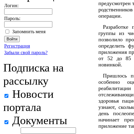
предусмотрен 
Логин:
родственник
операции.
Пароль:
Разработке 
Запомнить меня
группы из чи
позволило пр
определить ф
Регистрация
приложения пр
Забыли свой пароль?
от 52 до 85 
Подписка на
новинкой.
Пришлось п
рассылку
особенно оц
реабилитации
Новости
отслеживающ
здоровья пац
портала
узнают, сколь
день послеоп
Документы
начинает пре
приложение та