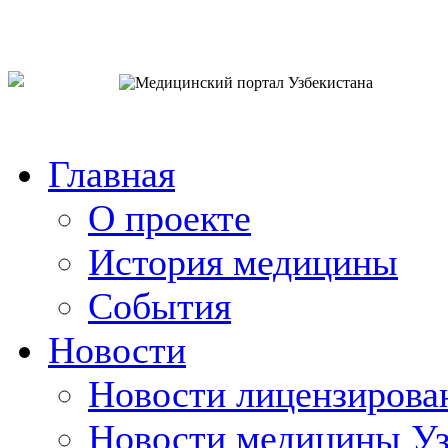
o`zb
рус
eng
Главная
О проекте
История медицины
События
Новости
Новости лицензирова
Новости медицины Уз