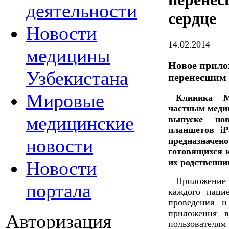
деятельности
сердце
Новости
14.02.2014
медицины
Новое прило
Узбекистана
перенесшим 
Мировые
Клиника М
частным меди
медицинские
выпуске но
планшетов i
новости
предназнач
готовящихся к
их родственни
Новости
Приложение
портала
каждого паци
проведения и
приложения в
Авторизация
пользовател