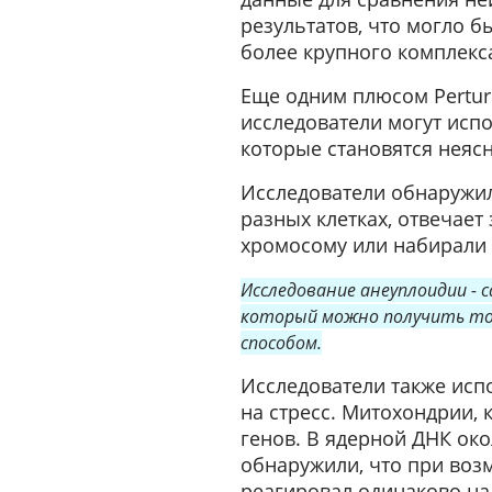
результатов, что могло б
более крупного комплекс
Еще одним плюсом Perturb
исследователи могут исп
которые становятся неясн
Исследователи обнаружил
разных клетках, отвечает
хромосому или набирали 
Исследование анеуплоидии - 
который можно получить тол
способом.
Исследователи также исп
на стресс. Митохондрии,
генов. В ядерной ДНК око
обнаружили, что при воз
реагировал одинаково на