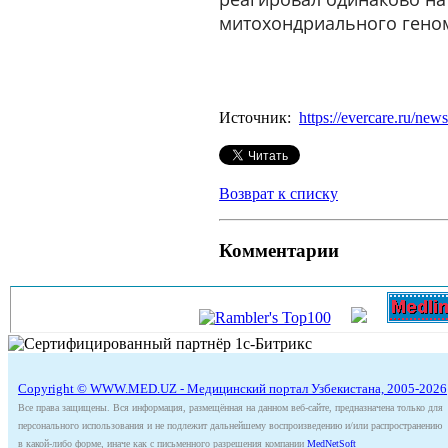
митохондриального геном
Источник:
https://evercare.ru/ne
Возврат к списку
Комментарии
Copyright © WWW.MED.UZ - Медицинский портал Узбекистана, 2005-2026
Все права защищены. Вся информация, размещённая на данном веб-сайте, предназначена только для
персонального использования и не подлежит дальнейшему воспроизведению и/или распространению
в какой-либо форме, иначе как с письменного разрешения компании
MedNetSoft