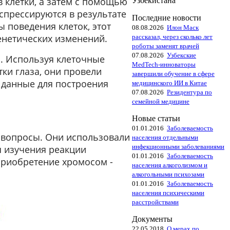
в клетки, а затем с помощью
Узбекистана
спрессируются в результате
Последние новости
 поведения клеток, этот
08.08.2026
Илон Маск
нетических изменений.
рассказал, через сколько лет
роботы заменят врачей
07.08.2026
Узбекские
. Используя клеточные
MedTech-инноваторы
тки глаза, они провели
завершили обучение в сфере
е данные для построения
медицинского ИИ в Китае
07.08.2026
Резидентура по
семейной медицине
Новые статьи
01.01.2016
Заболеваемость
 вопросы. Они использовали
населения отдельными
инфекционными заболеваниями
я изучения реакции
01.01.2016
Заболеваемость
приобретение хромосом -
населения алкоголизмом и
алкогольными психозами
01.01.2016
Заболеваемость
населения психическими
расстройствами
Документы
22.05.2018
О мерах по