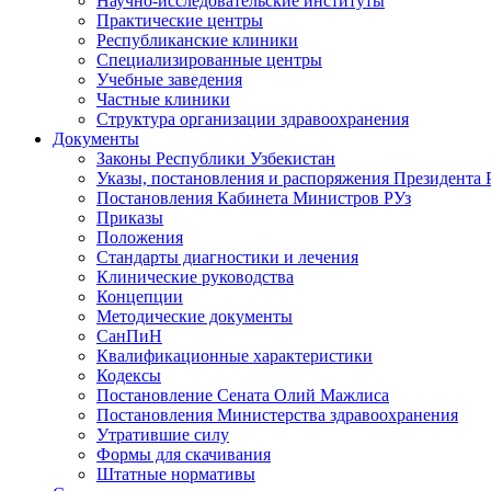
Научно-исследовательские институты
Практические центры
Республиканские клиники
Специализированные центры
Учебные заведения
Частные клиники
Структура организации здравоохранения
Документы
Законы Республики Узбекистан
Указы, постановления и распоряжения Президента 
Постановления Кабинета Министров РУз
Приказы
Положения
Стандарты диагностики и лечения
Клинические руководства
Концепции
Методические документы
СанПиН
Квалификационные характеристики
Кодексы
Постановление Сената Олий Мажлиса
Постановления Министерства здравоохранения
Утратившие силу
Формы для скачивания
Штатные нормативы