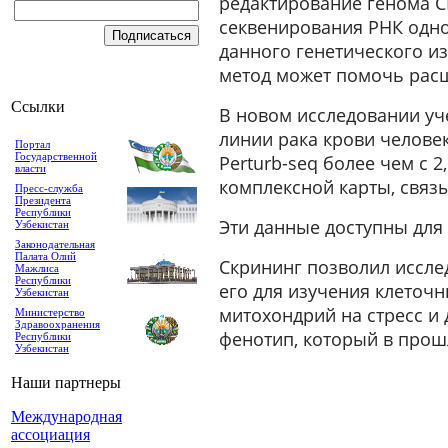
редактирование генома CR
секвенирования РНК одно
данного генетического из
метод может помочь рас
Ссылки
В новом исследовании уч
линии рака крови человек
Портал
Государственной
Perturb-seq более чем с
власти
комплексной карты, связ
Пресс-служба
Президента
Республики
Эти данные доступны для
Узбекистан
Законодательная
Палата Олий
Скрининг позволил иссле
Мажлиса
Республики
его для изучения клеточ
Узбекистан
митохондрий на стресс и
Министерство
Здравоохранения
фенотип, который в прош
Республики
Узбекистан
Наши партнеры
Международная
ассоциация