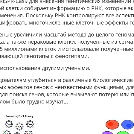
ISPR-Cas9 для внесения генетических изменений 
й клетки собирает информацию о РНК, которые эк
менения. Поскольку РНК контролируют все аспекты
шифровать многочисленные клеточные эффекты ге
еные увеличили масштаб метода до целого генома
а, а также нераковые клетки, полученные из сетча
 2,5 миллионами клеток и использовали полученны
ывающей генотипы с фенотипами.
 использования другими учеными.
дователям углубиться в различные биологические
ных эффектов генов с неизвестными функциями, дл
 для поиска генов, которые вызывают потерю или 
лом было трудно изучать.