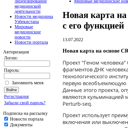
лицензирование
Мировые медицинские нов
медицинской
деятельности
Новая карта на
Новости медицины
Узбекистана
с его функцией
Мировые
медицинские
новости
13.07.2022
Новости портала
Новая карта на основе C
Авторизация
Логин:
Проект "Геном человека"
фрагментов ДНК человека
Пароль:
технологического инстит
первую всеобъемлющую фу
Запомнить меня
Данные этого проекта, о
являются кульминацией м
Регистрация
Забыли свой пароль?
Perturb-seq.
Подписка на рассылку
Проект использует преим
Новости портала
включения или выключени
Документы