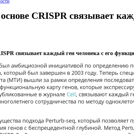
ости
 основе CRISPR связывает каж
RISPR связывает каждый ген человека с его функц
 был амбициозной инициативой по определению п
, который был завершен в 2003 году. Теперь спец
ута (МТИ) вышли за рамки определения последова
нкциональную карту генов, которые экспрессирую
публикованные в журнале
Cell
, связывают каждый ге
ноголетнего сотрудничества по методу одноклет
ущества подхода Perturb-seq, который позволяет 
я генов с беспрецедентной глубиной. Метод Pertu