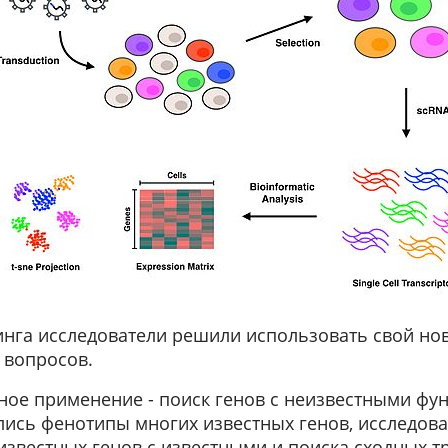
нга исследователи решили использовать свой но
 вопросов.
ное применение - поиск генов с неизвестными фу
лись фенотипы многих известных генов, исследова
известных генов с известными и поиска сходных 