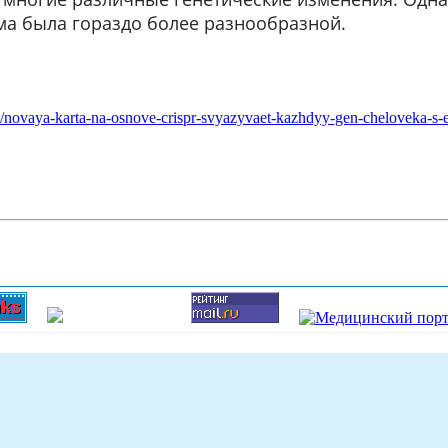
а была гораздо более разнообразной.
ws/novaya-karta-na-osnove-crispr-svyazyvaet-kazhdyy-gen-cheloveka-s-