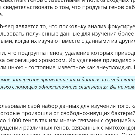
ы свидетельствовать о том, что продукты генов раб
а.
-seq является то, что поскольку анализ фокусируе
ользовать полученные данные для изучения более
ыми, когда их изучают вместе с данными из других
и, что подгруппа генов, удаление которых привод
 за сегрегацию хромосом. Их удаление приводило к
лишнюю - состояние, известное как анеуплоидия. 
самое интересное применение этих данных на сегодняшни
ько с помощью одноклеточного считывания. Вы не може
ользовали свой набор данных для изучения того, 
 которые произошли от свободноживущих бактерий,
ло 1 000 генов так или иначе связаны с функцией
мущении различных генов, связанных с митохондр
 многие различные генетические изменения. Одна