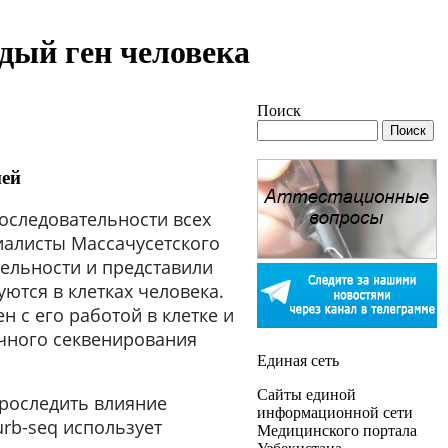
дый ген человека
Поиск
ией
оследовательности всех
иалисты Массачусетского
тельности и представили
тся в клетках человека.
н с его работой в клетке и
очного секвенирования
Единая сеть
Сайты единой
проследить влияние
информационной сети
rb-seq использует
Медицинского портала