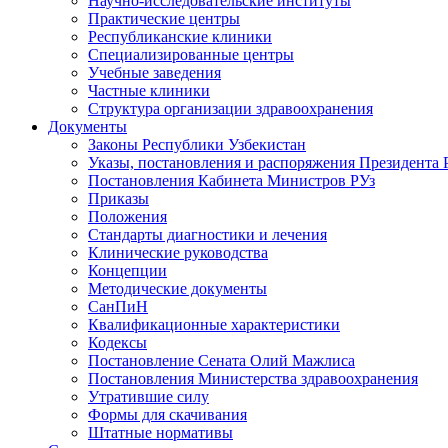
Научно-исследовательские институты
Практические центры
Республиканские клиники
Специализированные центры
Учебные заведения
Частные клиники
Структура организации здравоохранения
Документы
Законы Республики Узбекистан
Указы, постановления и распоряжения Президента 
Постановления Кабинета Министров РУз
Приказы
Положения
Стандарты диагностики и лечения
Клинические руководства
Концепции
Методические документы
СанПиН
Квалификационные характеристики
Кодексы
Постановление Сената Олий Мажлиса
Постановления Министерства здравоохранения
Утратившие силу
Формы для скачивания
Штатные нормативы