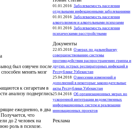
01.01.2016
Заболеваемость населения
отдельными инфекционными заболеваниями
01.01.2016
Заболеваемость населения
алкоголизмом и алкогольными психозами
01.01.2016
Заболеваемость населения
психическими расстройствами
Документы
22.05.2018
О мерах по дальнейшему
совершенствованию системы
а
противодействия распространению гриппа и
других острых респираторных инфекций в
вывод был озвучен после
Республике Узбекистан
 способен менять мозг
25.04.2018
О внесении изменений и
дополнений в некоторые законодательные
ращаются к сигаретам в
акты Республики Узбекистан
сти анализу подверглись
25.04.2018
Об организационных мерах но
ускоренной интеграции ведомственных
информационных систем и реализации
урящие ежедневно, в два
инновационных проектов
 Получается, что
Реклама
ли до 2 человек на
нюю роль в психозе.