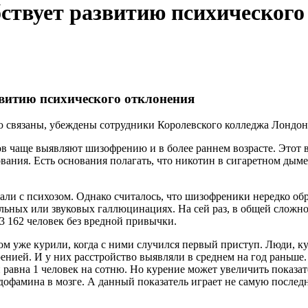
ствует развитию психического
звитию психического отклонения
 связаны, убеждены сотрудники Королевского колледжа Лондон
в чаще выявляют шизофрению и в более раннем возрасте. Этот 
вания. Есть основания полагать, что никотин в сигаретном дыме
али с психозом. Однако считалось, что шизофреники нередко об
льных или звуковых галлюцинациях. На сей раз, в общей сложно
3 162 человек без вредной привычки.
ом уже курили, когда с ними случился первый приступ. Люди, к
енией. И у них расстройство выявляли в среднем на год раньше.
равна 1 человек на сотню. Но курение может увеличить показате
дофамина в мозге. А данный показатель играет не самую послед