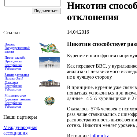
Никотин способ
отклонения
14.04.2016
Ссылки
Никотин способствует ра
Портал
Государственной
власти
Курение и шизофрения напрямую
Пресс-служба
Президента
Республики
Как передает BBC, у курильщико
Узбекистан
анализа 61 независимого исследо
Законодательная
не в лучшую сторону.
Палата Олий
Мажлиса
Республики
В принципе, курение уже связыв
Узбекистан
попытках успокоиться при визуа
Министерство
данные 14 555 курильщиков и 27
Здравоохранения
Республики
Узбекистан
Оказалось, 57% человек с психоз
раза чаще сталкивались с шизофр
Наши партнеры
распространенность шизофрении 
сотню. Никотин меняет уровень 
Международная
ассоциация
Источник:
inform.kz