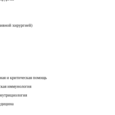
азивной хирургией)
рная и критическая помощь
ская иммунология
и нутрициология
едицина