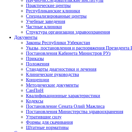
Научно-исследовательские институты
Практические центры
Республиканские клиники
Специализированные центры
Учебные заведения
Частные клиники
Структура организации здравоохранения
Документы
Законы Республики Узбекистан
Указы, постановления и распоряжения Президента 
Постановления Кабинета Министров РУз
Приказы
Положения
Стандарты диагностики и лечения
Клинические руководства
Концепции
Методические документы
СанПиН
Квалификационные характеристики
Кодексы
Постановление Сената Олий Мажлиса
Постановления Министерства здравоохранения
Утратившие силу
Формы для скачивания
Штатные нормативы