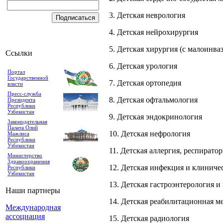
3. Детская неврология
4. Детская нейрохирургия
5. Детская хирургия (с малоинв
Ссылки
6. Детская урология
Портал
Государственной
7. Детская ортопедия
власти
Пресс-служба
8. Детская офтальмология
Президента
Республики
Узбекистан
9. Детская эндокринология
Законодательная
Палата Олий
10. Детская нефрология
Мажлиса
Республики
Узбекистан
11. Детская аллергия, респирато
Министерство
Здравоохранения
12. Детская инфекция и клиниче
Республики
Узбекистан
13. Детская гастроэнтерология 
Наши партнеры
14. Детская реабилитационная м
Международная
ассоциация
15. Детская радиология