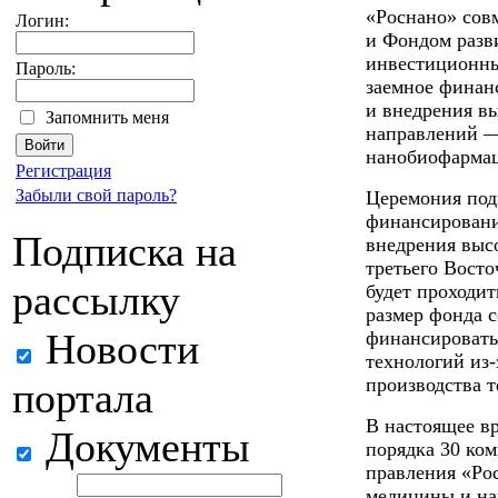
«Роснано» сов
Логин:
и Фондом разв
инвестиционны
Пароль:
заемное финан
и внедрения в
Запомнить меня
направлений —
нанобиофармац
Регистрация
Забыли свой пароль?
Церемония под
финансировани
Подписка на
внедрения выс
третьего Вост
рассылку
будет проходит
размер фонда с
Новости
финансировать
технологий из
производства 
портала
В настоящее в
Документы
порядка 30 ко
правления «Ро
медицины и на