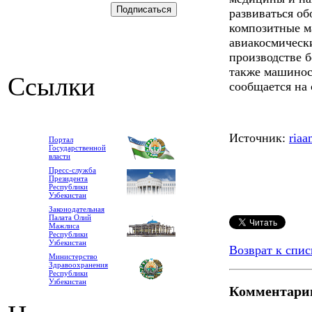
развиваться об
композитные м
авиакосмически
производстве б
также машинос
Ссылки
сообщается на
Источник:
riaa
Портал
Государственной
власти
Пресс-служба
Президента
Республики
Узбекистан
Законодательная
Палата Олий
Мажлиса
Республики
Узбекистан
Возврат к спис
Министерство
Здравоохранения
Республики
Узбекистан
Комментари