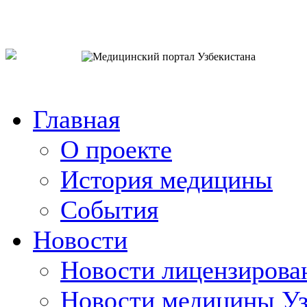
o`zb
рус
eng
Главная
О проекте
История медицины
События
Новости
Новости лицензирова
Новости медицины Уз