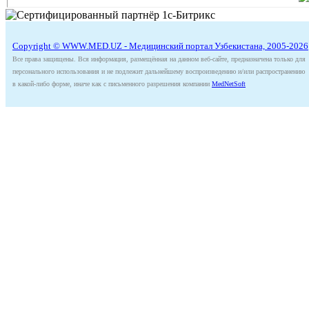
Copyright © WWW.MED.UZ - Медицинский портал Узбекистана, 2005-2026
Все права защищены. Вся информация, размещённая на данном веб-сайте, предназначена только для
персонального использования и не подлежит дальнейшему воспроизведению и/или распространению
в какой-либо форме, иначе как с письменного разрешения компании
MedNetSoft