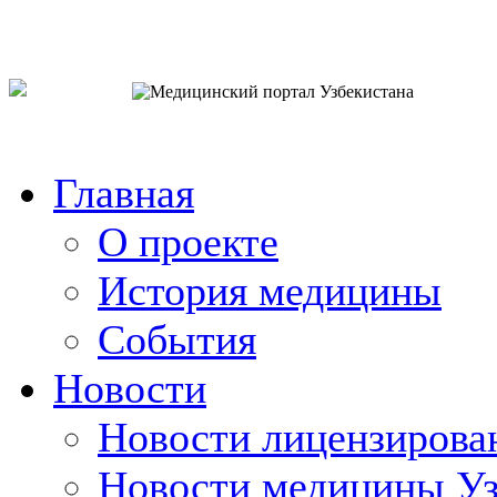
o`zb
рус
eng
Главная
О проекте
История медицины
События
Новости
Новости лицензирова
Новости медицины Уз