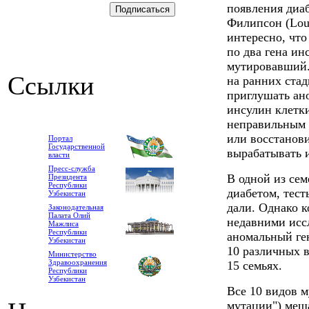
появления диаб
Филипсон (Loui
интересно, чт
по два гена ин
мутировавший.
Ссылки
на ранних стад
приглушать ан
инсулин клетк
неправильным 
или восстанови
Портал
Государственной
вырабатывать 
власти
Пресс-служба
В одной из сем
Президента
Республики
диабетом, тест
Узбекистан
дали. Однако к
Законодательная
Палата Олий
недавними исс
Мажлиса
Республики
аномальный ге
Узбекистан
10 различных 
Министерство
Здравоохранения
15 семьях.
Республики
Узбекистан
Все 10 видов м
мутации") меш