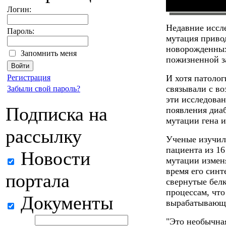
Логин:
Недавние иссле
Пароль:
мутация приво
новорожденных 
Запомнить меня
пожизненной з
Регистрация
И хотя патолог
связывали с во
Забыли свой пароль?
эти исследован
Подписка на
появления диаб
мутации гена и
рассылку
Ученые изучил
пациента из 16
Новости
мутации измен
время его синт
портала
свернутые бел
процессам, что
Документы
вырабатывающ
"Это необычна