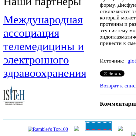
Наши партнеры
форму. Дисфун
отключаются э
Международная
который может
протеины и ра
ассоциация
эту систему мо
эндоплазматиче
телемедицины и
привести к сме
электронного
Источник:
glo
здравоохранения
Возврат к спис
Комментари