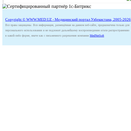
Copyright © WWW.MED.UZ - Медицинский портал Узбекистана, 2005-2026
Все права защищены. Вся информация, размещённая на данном веб-сайте, предназначена только для
персонального использования и не подлежит дальнейшему воспроизведению и/или распространению
в какой-либо форме, иначе как с письменного разрешения компании
MedNetSoft