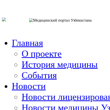
o`zb
рус
eng
Главная
О проекте
История медицины
События
Новости
Новости лицензирова
Новости медицины Уз