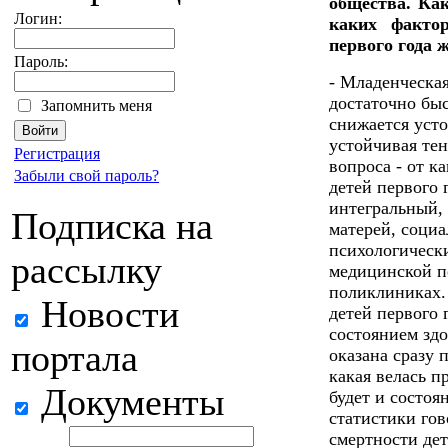
общества. Как
Логин:
каких фактор
первого года 
Пароль:
- Младенческая
достаточно бы
Запомнить меня
снижается усто
устойчивая тен
Регистрация
вопроса - от к
Забыли свой пароль?
детей первого 
интегральный, 
Подписка на
матерей, соци
психологически
рассылку
медицинской п
поликлиниках. 
Новости
детей первого 
состоянием здо
портала
оказана сразу 
какая велась п
Документы
будет и состоя
статистики гов
смертности дет