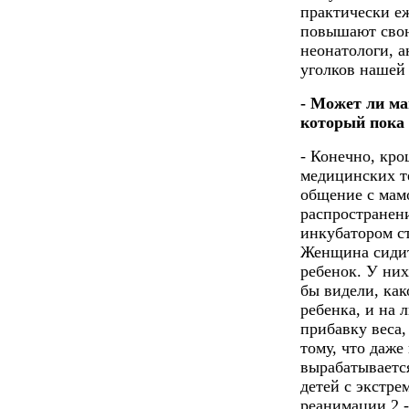
практически е
повышают свою
неонатологи, а
уголков нашей
- Может ли м
который пока 
- Конечно, кр
медицинских т
общение с мам
распространени
инкубатором с
Женщина сидит 
ребенок. У них
бы видели, как
ребенка, и на 
прибавку веса,
тому, что даже
вырабатывается
детей с экстре
реанимации 2 -