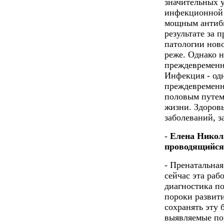
значительных у
инфекционной 
мощным антиби
результате за
патологии ново
реже. Однако 
преждевременн
Инфекция - од
преждевременн
половым путем
жизни. Здоров
заболеваний, з
-
Елена Никола
проводящийся 
- Пренатальная
сейчас эта раб
диагностика по
пороки развити
сохранять эту 
выявляемые по