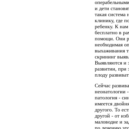
операбельными.
и дети станов
такая система
клинику, где 
ребенку. К на
бесплатно в р
помощи. Они р
необходимая о
выхаживания т
скрининг выявл
Выявляются и з
развитии, при
плоду развиват
Сейчас развива
неонатологии -
патология - си
имеется двойня
другого. То ес
другой - от изб
маловодие и за
по лечению эт