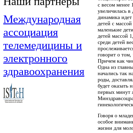
Наши партнеры
с весом менее 
увеличилась в 
Международная
динамика идет 
детей с массой 
ассоциация
маленькие дети
детей массой 1,
телемедицины и
среди детей вес
прослеживается
говорит о том
электронного
Причем как чи
Одна из главн
здравоохранения
начались так 
роды, доставля
будет оказать
первых минут 
Минздравсоцра
гинекологичес
Говоря о младе
особое внимани
жизни для моло