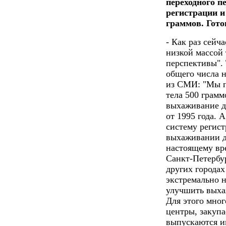
переходного п
регистрации и
граммов. Гото
- Как раз сейч
низкой массой 
перспективы". 
общего числа 
из СМИ: "Мы п
тела 500 грамм
выхаживание д
от 1995 года. 
систему регист
выхаживании д
настоящему вре
Санкт-Петербур
других города
экстремально н
улучшить выхаж
Для этого мног
центры, закупа
выпускаются и