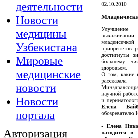
деятельности
02.10.2010
Младенческа
Новости
Улучшение 
медицины
выхаживани
младенсечкой
Узбекистана
приоритетов р
достигнуты з
Мировые
большему чи
здоровьем.
медицинские
О том, какие 
рассказала
новости
Минздравсоцр
научной работ
Новости
и перинатолог
Елена Ба
портала
обозревателю
- Елена Нико
Авторизация
находится в