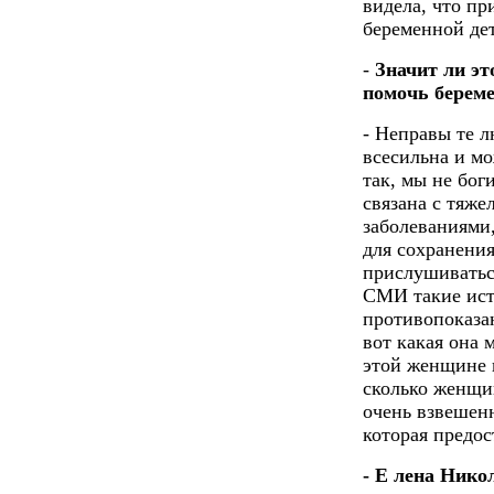
видела, что пр
беременной де
-
Значит ли эт
помочь береме
- Неправы те л
всесильна и мо
так, мы не бог
связана с тяж
заболеваниями
для сохранени
прислушиватьс
СМИ такие исто
противопоказан
вот какая она 
этой женщине 
сколько женщи
очень взвешен
которая предос
- Е
лена Никол