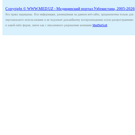
Copyright © WWW.MED.UZ - Медицинский портал Узбекистана, 2005-2026
Все права защищены. Вся информация, размещённая на данном веб-сайте, предназначена только для
персонального использования и не подлежит дальнейшему воспроизведению и/или распространению
в какой-либо форме, иначе как с письменного разрешения компании
MedNetSoft