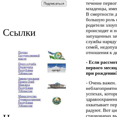
течение первог
младенцы, име
В смертности д
большую роль и
родители злоуп
Ссылки
происходят и н
запущенных за
службы наряду
семей, недопу
отношения к д
Портал
Государственной
власти
- Если рассмо
Пресс-служба
первого месяц
Президента
Республики
при рождении
Узбекистан
Законодательная
Палата Олий
- Очень важен.
Мажлиса
неблагоприятно
Республики
Узбекистан
успехах, котор
Министерство
здравоохранен
Здравоохранения
Республики
охватывает пер
Узбекистан
радуют. Вот ци
стационарах в