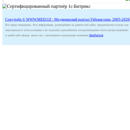
Copyright © WWW.MED.UZ - Медицинский портал Узбекистана, 2005-2026
Все права защищены. Вся информация, размещённая на данном веб-сайте, предназначена только для
персонального использования и не подлежит дальнейшему воспроизведению и/или распространению
в какой-либо форме, иначе как с письменного разрешения компании
MedNetSoft