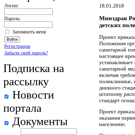
18.01.2018
Логин:
Минздрав Ро
Пароль:
детских пол
Запомнить меня
Проект приказ
Положения орг
Регистрация
санитарной по
Забыли свой пароль?
настоящее вре
устанавливает
Подписка на
санитарной ме
включая требов
рассылку
поликлиники, к
дневного стаци
Новости
штатному расп
стандарт осна
портала
Проект приказ
Документы
оказания перв
населению.