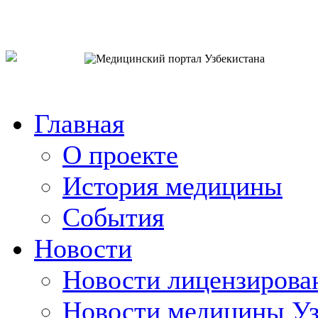
o`zb
рус
eng
Главная
О проекте
История медицины
События
Новости
Новости лицензирова
Новости медицины Уз