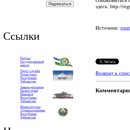
Ознакомиться 
здесь: http://re
Источник:
rosm
Ссылки
Портал
Государственной
власти
Пресс-служба
Возврат к спис
Президента
Республики
Узбекистан
Законодательная
Комментари
Палата Олий
Мажлиса
Республики
Узбекистан
Министерство
Здравоохранения
Республики
Узбекистан