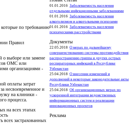
01.01.2016
Заболеваемость населения
отдельными инфекционными заболеваниями
01.01.2016
Заболеваемость населения
алкоголизмом и алкогольными психозами
01.01.2016
Заболеваемость населения
, которые по требованию
психическими расстройствами
Документы
ении Правил
22.05.2018
О мерах по дальнейшему
совершенствованию системы противодействия
й о выборе или замене
распространению гриппа и других острых
исов ОМС или
респираторных инфекций в Республике
ими организациями -
Узбекистан
25.04.2018
О внесении изменений и
дополнений в некоторые законодательные акты
ой оплаты затрат
Республики Узбекистан
 за несвоевременное и
25.04.2018
Об организационных мерах но
узку на клиники -
ускоренной интеграции ведомственных
ого процесса.
информационных систем и реализации
инновационных проектов
х на всех этапах
ость
Реклама
ь всех застрахованных