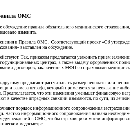
правила ОМС
 обсуждение правила обязательного медицинского страхования
едовало изменить.
менения в Правила ОМС. Соответсвующий проект «Об утвержд
ахования» выставлен на обсуждение.
ействуют. Так, приказом предлагается узаконить прием заявлени
огофункциональных центрах, а также выдачу оформленных пол
новании договоров, заключенных МФЦ со страховыми медицинск
-другому предлагают рассчитывать размер неоплаты или неполн
ощи и размера штрафа, который применяется за неоказание либо
. Предполагается, что эти изменения уменьшат финансовую нагр
ают в качестве штрафных санкций изымаются, по сути, из лечебн
точняют порядок информационного сопровождения застрахованны
и. Частью информационного сопровождения названа необходим
медучреждений в СМО, чтобы страховщики могли информироват
тическом медосмотре.