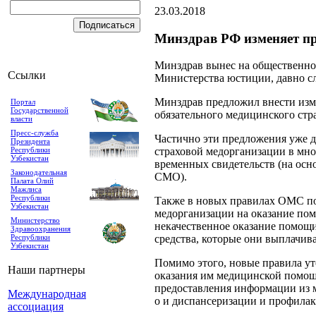
23.03.2018
Минздрав РФ изменяет 
Минздрав вынес на общественное
Ссылки
Министерства юстиции, давно сл
Минздрав предложил внести из
Портал
Государственной
обязательного медицинского стр
власти
Пресс-служба
Частично эти предложения уже д
Президента
Республики
страховой медорганизации в мн
Узбекистан
временных свидетельств (на ос
Законодательная
СМО).
Палата Олий
Мажлиса
Республики
Также в новых правилах ОМС по
Узбекистан
медорганизации на оказание пом
Министерство
некачественное оказание помощи
Здравоохранения
Республики
средства, которые они выплачив
Узбекистан
Помимо этого, новые правила у
Наши партнеры
оказания им медицинской помощ
предоставления информации из 
Международная
о и диспансеризации и профилак
ассоциация