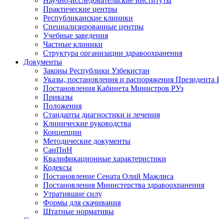
Научно-исследовательские институты
Практические центры
Республиканские клиники
Специализированные центры
Учебные заведения
Частные клиники
Структура организации здравоохранения
Документы
Законы Республики Узбекистан
Указы, постановления и распоряжения Президента 
Постановления Кабинета Министров РУз
Приказы
Положения
Стандарты диагностики и лечения
Клинические руководства
Концепции
Методические документы
СанПиН
Квалификационные характеристики
Кодексы
Постановление Сената Олий Мажлиса
Постановления Министерства здравоохранения
Утратившие силу
Формы для скачивания
Штатные нормативы