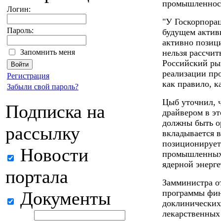
промышленност
Логин:
"У Госкорпорац
Пароль:
будущем актив
активно позици
Запомнить меня
нельзя рассчит
Российский рын
реализации про
Регистрация
как правило, к
Забыли свой пароль?
Цыб уточнил, 
Подписка на
драйвером в эт
должны быть о
рассылку
вкладывается в
позиционирует
Новости
промышленных с
ядерной энерге
портала
Замминистра от
Документы
программы фин
доклинических
лекарственных 