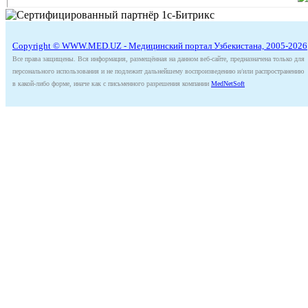
Copyright © WWW.MED.UZ - Медицинский портал Узбекистана, 2005-2026
Все права защищены. Вся информация, размещённая на данном веб-сайте, предназначена только для
персонального использования и не подлежит дальнейшему воспроизведению и/или распространению
в какой-либо форме, иначе как с письменного разрешения компании
MedNetSoft