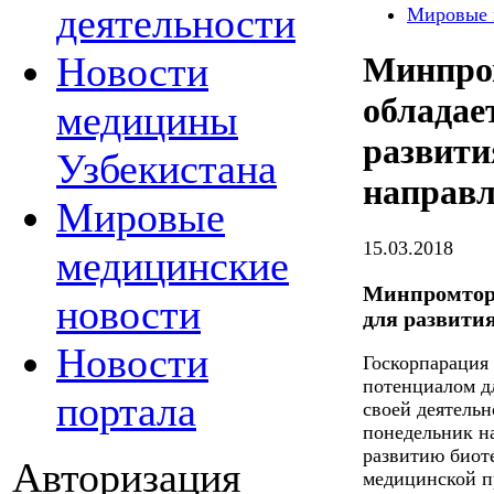
деятельности
Мировые 
Новости
Минпром
обладае
медицины
развити
Узбекистана
направ
Мировые
15.03.2018
медицинские
Минпромторг
новости
для развити
Новости
Госкорпарация
потенциалом д
портала
своей деятельн
понедельник на
развитию биот
Авторизация
медицинской п