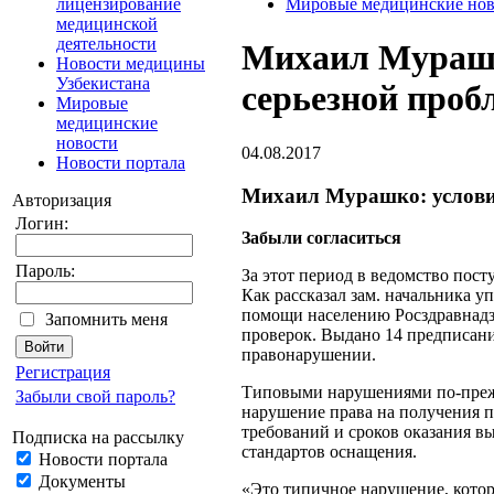
лицензирование
Мировые медицинские нов
медицинской
деятельности
Михаил Мурашк
Новости медицины
Узбекистана
серьезной проб
Мировые
медицинские
новости
04.08.2017
Новости портала
Михаил Мурашко: условия
Авторизация
Логин:
Забыли согласиться
Пароль:
За этот период в ведомство пос
Как рассказал зам. начальника 
помощи населению Росздравнад
Запомнить меня
проверок. Выдано 14 предписани
правонарушении.
Регистрация
Типовыми нарушениями по-прежн
Забыли свой пароль?
нарушение права на получения п
требований и сроков оказания 
Подписка на рассылку
стандартов оснащения.
Новости портала
Документы
«Это типичное нарушение, котор