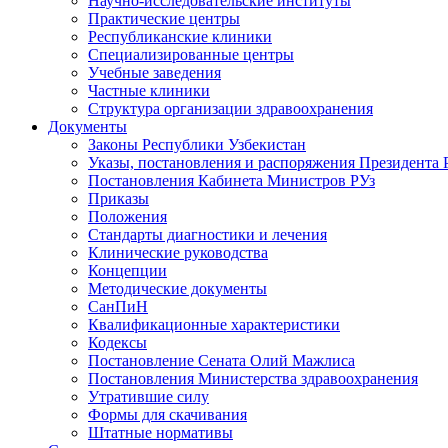
Научно-исследовательские институты
Практические центры
Республиканские клиники
Специализированные центры
Учебные заведения
Частные клиники
Структура организации здравоохранения
Документы
Законы Республики Узбекистан
Указы, постановления и распоряжения Президента 
Постановления Кабинета Министров РУз
Приказы
Положения
Стандарты диагностики и лечения
Клинические руководства
Концепции
Методические документы
СанПиН
Квалификационные характеристики
Кодексы
Постановление Сената Олий Мажлиса
Постановления Министерства здравоохранения
Утратившие силу
Формы для скачивания
Штатные нормативы