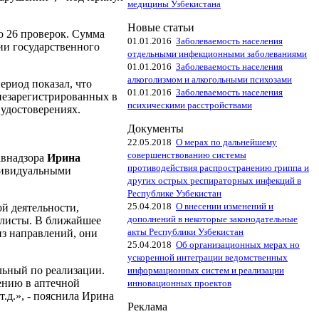
медицины Узбекистана
Новые статьи
о 26 проверок. Сумма
01.01.2016
Заболеваемость населения
ии государственного
отдельными инфекционными заболеваниями
01.01.2016
Заболеваемость населения
алкоголизмом и алкогольными психозами
риод показал, что
01.01.2016
Заболеваемость населения
незарегистрированных в
психическими расстройствами
 удостоверениях.
Документы
22.05.2018
О мерах по дальнейшему
совершенствованию системы
авнадзора
Ирина
противодействия распространению гриппа и
дивидуальными
других острых респираторных инфекций в
Республике Узбекистан
25.04.2018
О внесении изменений и
й деятельности,
дополнений в некоторые законодательные
 листы. В ближайшее
акты Республики Узбекистан
из направлений, они
25.04.2018
Об организационных мерах но
ускоренной интеграции ведомственных
льный по реализации.
информационных систем и реализации
нению в аптечной
инновационных проектов
.д.», - пояснила Ирина
Реклама