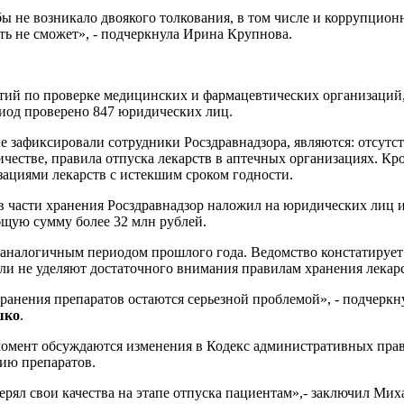
бы не возникало двоякого толкования, в том числе и коррупцио
ть не сможет», - подчеркнула Ирина Крупнова.
тий по проверке медицинских и фармацевтических организаций
иод проверено 847 юридических лиц.
зафиксировали сотрудники Росздравнадзора, являются: отсутс
ичестве, правила отпуска лекарств в аптечных организациях. Кр
ациями лекарств с истекшим сроком годности.
в части хранения Росздравнадзор наложил на юридических лиц
щую сумму более 32 млн рублей.
 аналогичным периодом прошлого года. Ведомство констатирует
и не уделяют достаточного внимания правилам хранения лекарс
ранения препаратов остаются серьезной проблемой», - подчеркну
шко
.
момент обсуждаются изменения в Кодекс административных пра
ию препаратов.
ерял свои качества на этапе отпуска пациентам»,- заключил Ми