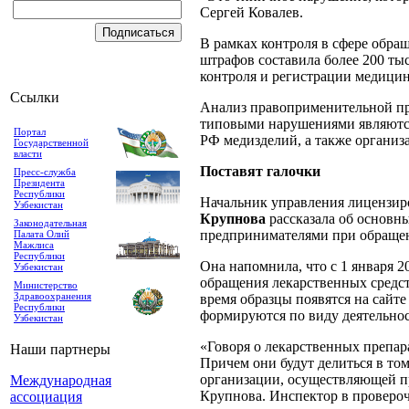
Сергей Ковалев.
В рамках контроля в сфере обра
штрафов составила более 200 ты
контроля и регистрации медици
Ссылки
Анализ правоприменительной пра
типовыми нарушениями являются:
Портал
РФ медизделий, а также организ
Государственной
власти
Поставят галочки
Пресс-служба
Президента
Республики
Начальник управления лицензир
Узбекистан
Крупнова
рассказала об основ
Законодательная
предпринимателями при обращен
Палата Олий
Мажлиса
Республики
Она напомнила, что с 1 января 
Узбекистан
обращения лекарственных средс
Министерство
Здравоохранения
время образцы появятся на сайт
Республики
формируются по виду деятельнос
Узбекистан
«Говоря о лекарственных препар
Наши партнеры
Причем они будут делиться в то
организации, осуществляющей пр
Международная
Крупнова. Инспектор в провероч
ассоциация