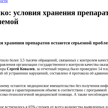
ости
о: условия хранения препарат
лемой
 хранения препаратов остаются серьезной пробл
тупило более 3,5 тысячи обращений, связанных с контролем каче
управления организации государственного контроля качества ока
зора
Сергей Ковалев
, за отчетный период было проведено 14 п
й об устранении нарушений, составлено 4 протокола об админи
ему остаются: медицинское вмешательство без получения инфо
омощи в гарантированном объеме в соответствии с программой
высоко-технологичной медицинской помощи. А также несоблюде
ое встречалось в 65% случаев от всего количества выявленных 