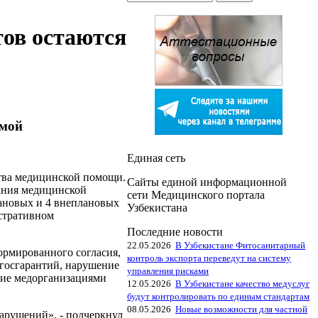
ов остаются
емой
Единая сеть
ства медицинской помощи.
Сайты единой информационной
зания медицинской
сети Медицинского портала
лановых и 4 внеплановых
Узбекистана
стративном
Последние новости
22.05.2026
В Узбекистане Фитосанитарный
рмированного согласия,
контроль экспорта переведут на систему
 госгарантий, нарушение
управления рисками
ние медорганизациями
12.05.2026
В Узбекистане качество медуслуг
будут контролировать по единым стандартам
08.05.2026
Новые возможности для частной
нарушений», - подчеркнул