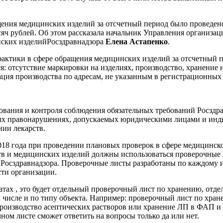
щения медицинских изделий за отсчетный период было проведен
сяч рублей. Об этом рассказала начальник Управления организац
нских изделийРосздравнадзора
Елена Астапенко
.
ктики в сфере обращения медицинских изделий за отсчетный пе
 отсутствие маркировки на изделиях, производство, хранение 
ация производства по адресам, не указанным в регистрационных
ования и контроля соблюдения обязательных требований Росздр
ных правонарушениях, допускаемых юридическими лицами и ин
ии лекарств.
2018 года при проведении плановых проверок в сфере медицинско
тв и медицинских изделий должны использоваться проверочные
е Росздравнадзора. Проверочные листы разработаны по каждому 
ти организации.
атах , это будет отдельный проверочный лист по хранению, отде
м числе и по типу объекта. Например: проверочный лист по хра
оизводство асептических растворов или хранение ЛП в ФАП и т
ном листе сможет ответить на вопросы только да или нет.