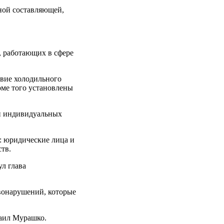
нной составляющей,
, работающих в сфере
твие холодильного
оме того установлены
 и индивидуальных
: юридические лица и
тв.
л глава
вонарушений, которые
хаил Мурашко.