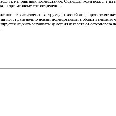
водят к неприятным последствиям. Обвисшая кожа вокруг глаз 
лаз и чрезмерному слезоотделению.
 женщин такие изменения структуры костей лица происходят нам
тия могут дать начало новым исследованиям в области влияния м
нируется изучить результаты действия лекарств от остеопороза н
а.