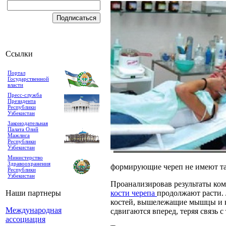
Ссылки
Портал
Государственной
власти
Пресс-служба
Президента
Республики
Узбекистан
Законодательная
Палата Олий
Мажлиса
Республики
Узбекистан
Министерство
Здравоохранения
формирующие череп не имеют та
Республики
Узбекистан
Проанализировав результаты ко
Наши партнеры
кости черепа
продолжают расти. 
костей, вышележащие мышцы и к
Международная
сдвигаются вперед, теряя связь с
ассоциация