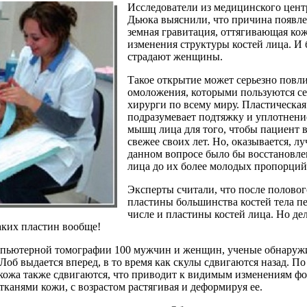
Исследователи из медицинского цент
Дьюка выяснили, что причина появле
земная гравитация, оттягивающая кож
изменения структуры костей лица. И 
страдают женщины.
Такое открытие может серьезно повл
омоложения, которыми пользуются се
хирурги по всему миру. Пластическая
подразумевает подтяжку и уплотнени
мышц лица для того, чтобы пациент 
свежее своих лет. Но, оказывается, 
данном вопросе было бы восстановле
лица до их более молодых пропорций
Эксперты считали, что после половог
пластины большинства костей тела пе
числе и пластины костей лица. Но дел
ких пластин вообще!
мпьютерной томографии 100 мужчин и женщин, ученые обнаружил
Лоб выдается вперед, в то время как скулы сдвигаются назад. П
ожа также сдвигаются, что приводит к видимым изменениям фо
 тканями кожи, с возрастом растягивая и деформируя ее.