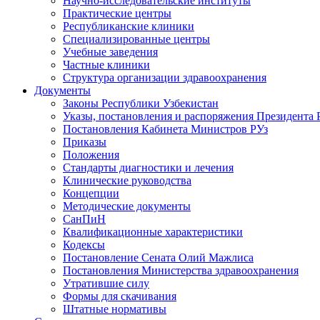
Научно-исследовательские институты
Практические центры
Республиканские клиники
Специализированные центры
Учебные заведения
Частные клиники
Структура организации здравоохранения
Документы
Законы Республики Узбекистан
Указы, постановления и распоряжения Президента 
Постановления Кабинета Министров РУз
Приказы
Положения
Стандарты диагностики и лечения
Клинические руководства
Концепции
Методические документы
СанПиН
Квалификационные характеристики
Кодексы
Постановление Сената Олий Мажлиса
Постановления Министерства здравоохранения
Утратившие силу
Формы для скачивания
Штатные нормативы