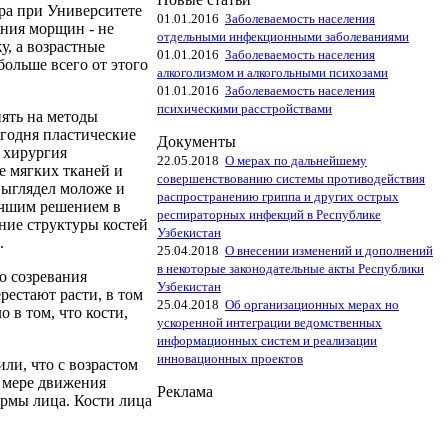
ра при Университете
01.01.2016
Заболеваемость населения
ния морщин - не
отдельными инфекционными заболеваниями
у, а возрастные
01.01.2016
Заболеваемость населения
больше всего от этого
алкоголизмом и алкогольными психозами
01.01.2016
Заболеваемость населения
психическими расстройствами
иять на методы
годня пластические
Документы
 хирургия
22.05.2018
О мерах по дальнейшему
е мягких тканей и
совершенствованию системы противодействия
выглядел моложе и
распространению гриппа и других острых
лучшим решением в
респираторных инфекций в Республике
ние структуры костей
Узбекистан
.
25.04.2018
О внесении изменений и дополнений
в некоторые законодательные акты Республики
о созревания
Узбекистан
рестают расти, в том
25.04.2018
Об организационных мерах но
о в том, что кости,
ускоренной интеграции ведомственных
информационных систем и реализации
инновационных проектов
и, что с возрастом
о мере движения
Реклама
рмы лица. Кости лица