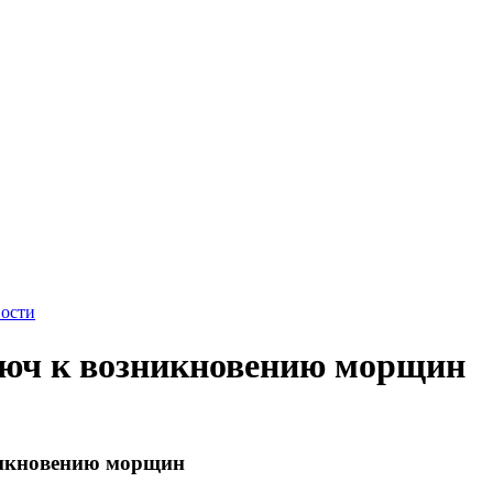
ости
люч к возникновению морщин
никновению морщин