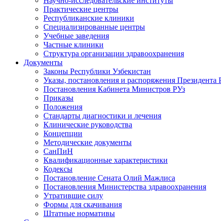
Научно-исследовательские институты
Практические центры
Республиканские клиники
Специализированные центры
Учебные заведения
Частные клиники
Структура организации здравоохранения
Документы
Законы Республики Узбекистан
Указы, постановления и распоряжения Президента 
Постановления Кабинета Министров РУз
Приказы
Положения
Стандарты диагностики и лечения
Клинические руководства
Концепции
Методические документы
СанПиН
Квалификационные характеристики
Кодексы
Постановление Сената Олий Мажлиса
Постановления Министерства здравоохранения
Утратившие силу
Формы для скачивания
Штатные нормативы