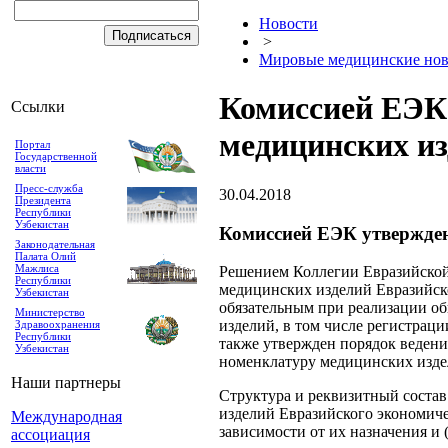
Новости
>
Мировые медицинские нов
Комиссией ЕЭК
Ссылки
медицинских и
Портал
Государственной
власти
Пресс-служба
30.04.2018
Президента
Республики
Узбекистан
Комиссией ЕЭК утвержде
Законодательная
Палата Олий
Мажлиса
Решением Коллегии Евразийской
Республики
медицинских изделий Евразийск
Узбекистан
обязательным при реализации об
Министерство
изделий, в том числе регистрац
Здравоохранения
Республики
также утвержден порядок ведени
Узбекистан
номенклатуру медицинских изде
Наши партнеры
Структура и реквизитный состав
изделий Евразийского экономич
Международная
зависимости от их назначения и 
ассоциация