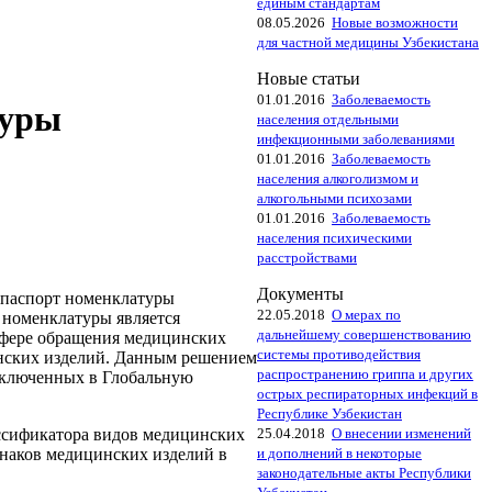
единым стандартам
08.05.2026
Новые возможности
для частной медицины Узбекистана
Новые статьи
01.01.2016
Заболеваемость
туры
населения отдельными
инфекционными заболеваниями
01.01.2016
Заболеваемость
населения алкоголизмом и
алкогольными психозами
01.01.2016
Заболеваемость
населения психическими
расстройствами
Документы
 паспорт номенклатуры
22.05.2018
О мерах по
 номенклатуры является
дальнейшему совершенствованию
 сфере обращения медицинских
системы противодействия
цинских изделий. Данным решением
распространению гриппа и других
 включенных в Глобальную
острых респираторных инфекций в
Республике Узбекистан
25.04.2018
О внесении изменений
ассификатора видов медицинских
и дополнений в некоторые
наков медицинских изделий в
законодательные акты Республики