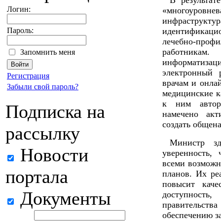
В результат
Логин:
«многоуровн
инфраструкту
Пароль:
идентификаци
лечебно-проф
работникам
Запомнить меня
информатизац
электронный 
Регистрация
врачам и онла
Забыли свой пароль?
медицинские к
к ним автори
Подписка на
намечено акт
создать общен
рассылку
Министр зд
Новости
уверенность,
всеми возможн
портала
планов. Их ре
повысит каче
Документы
доступность,
правительств
обеспечению з