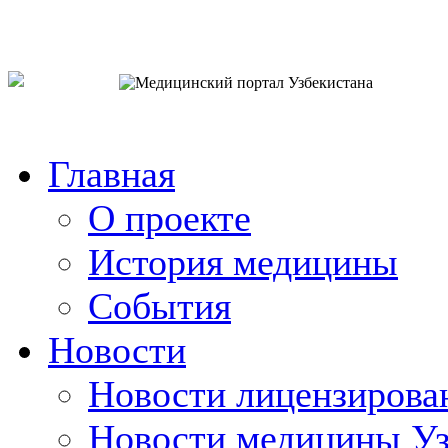
o`zb
рус
eng
Главная
О проекте
История медицины
События
Новости
Новости лицензирова
Новости медицины Уз