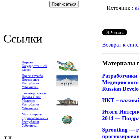
Источник :
a
Ссылки
Возврат к спис
Материалы п
Портал
Государственной
власти
Разработчики
Пресс-служба
Президента
Медицинского 
Республики
Узбекистан
Russian Devel
Законодательная
Палата Олий
ИКТ – важный
Мажлиса
Республики
Узбекистан
Итоги Интерн
Министерство
2014 — Поздра
Здравоохранения
Республики
Узбекистан
Sproutling — 
прогнозирова