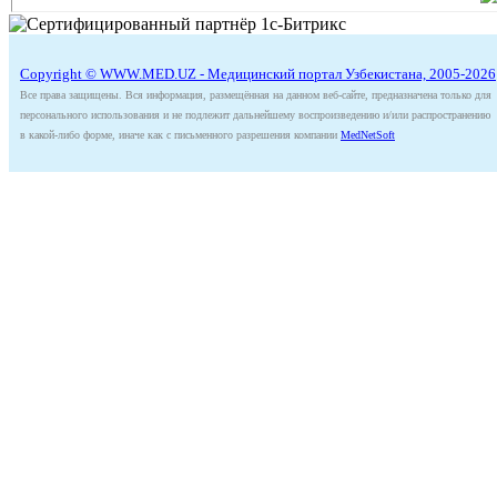
Copyright © WWW.MED.UZ - Медицинский портал Узбекистана, 2005-2026
Все права защищены. Вся информация, размещённая на данном веб-сайте, предназначена только для
персонального использования и не подлежит дальнейшему воспроизведению и/или распространению
в какой-либо форме, иначе как с письменного разрешения компании
MedNetSoft