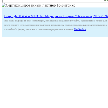
Copyright © WWW.MED.UZ - Медицинский портал Узбекистана, 2005-2026
Все права защищены. Вся информация, размещённая на данном веб-сайте, предназначена только для
персонального использования и не подлежит дальнейшему воспроизведению и/или распространению
в какой-либо форме, иначе как с письменного разрешения компании
MedNetSoft