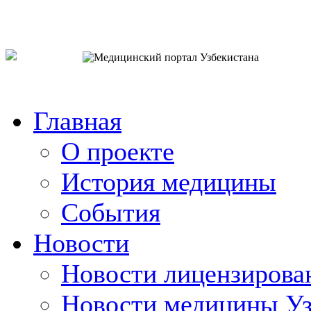
o`zb
рус
eng
Главная
О проекте
История медицины
События
Новости
Новости лицензирова
Новости медицины Уз