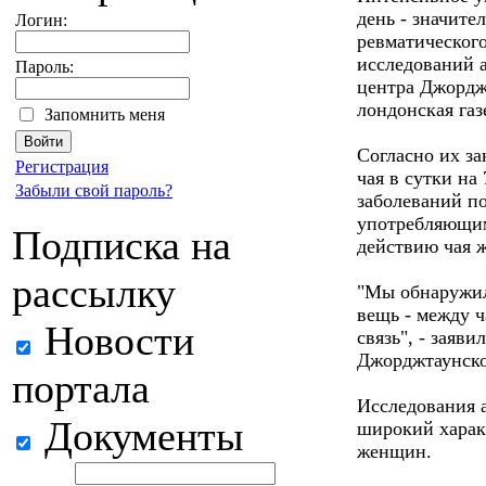
день - значите
Логин:
ревматического
исследований 
Пароль:
центра Джордж
лондонская газ
Запомнить меня
Согласно их за
Регистрация
чая в сутки на
Забыли свой пароль?
заболеваний п
употребляющим
Подписка на
действию чая 
рассылку
"Мы обнаружил
вещь - между ч
Новости
связь", - заяв
Джорджтаунско
портала
Исследования 
Документы
широкий харак
женщин.