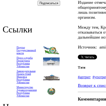
Издание отмеч
общепринятому 
лишь позитивн
организм.
Ссылки
Между тем, Кр
отказываться о
дальнейшие исс
Источник: ami-
Портал
Государственной
власти
Пресс-служба
Президента
Республики
Узбекистан
Тэги
Законодательная
Палата Олий
#артрит
#употре
Мажлиса
Республики
Узбекистан
Возврат к спис
Министерство
Здравоохранения
Республики
Узбекистан
Комментари