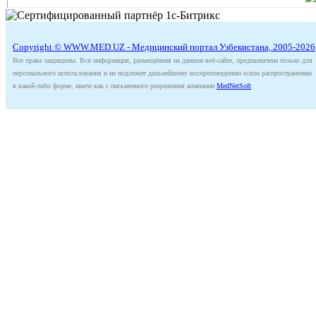
Copyright © WWW.MED.UZ - Медицинский портал Узбекистана, 2005-2026
Все права защищены. Вся информация, размещённая на данном веб-сайте, предназначена только для
персонального использования и не подлежит дальнейшему воспроизведению и/или распространению
в какой-либо форме, иначе как с письменного разрешения компании
MedNetSoft