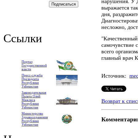
нарушения. У 
выражается та
дня, раздражи
Диагностирова
несложно, дост
Ссылки
"Качественный 
самочувствие с
всего организм
главный врач К
Портал
Государственной
власти
Источник:
med
Пресс-служба
Президента
Республики
Узбекистан
Законодательная
Палата Олий
Мажлиса
Возврат к спис
Республики
Узбекистан
Министерство
Здравоохранения
Комментари
Республики
Узбекистан