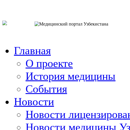
o`zb
рус
eng
Главная
О проекте
История медицины
События
Новости
Новости лицензирова
Новости медицины Уз