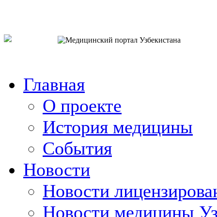
o`zb
рус
eng
Главная
О проекте
История медицины
События
Новости
Новости лицензирова
Новости медицины Уз