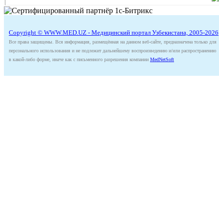
Copyright © WWW.MED.UZ - Медицинский портал Узбекистана, 2005-2026
Все права защищены. Вся информация, размещённая на данном веб-сайте, предназначена только для
персонального использования и не подлежит дальнейшему воспроизведению и/или распространению
в какой-либо форме, иначе как с письменного разрешения компании
MedNetSoft