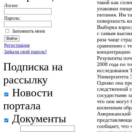
такой как солн
Логин:
упаковки пище
питания. Им т
Пароль:
поверхность к
Выборка взрос
Запомнить меня
с самым высок
раза чаще стра
Регистрация
сравнению с т
концентрацию
Забыли свой пароль?
Результаты поч
Подписка на
2008 года по т
исследования Т
рассылку
Университета Э
Однако она пр
следственной 
Новости
сосудистыми з
что они могут
портала
косвенным обр
Американский 
Документы
представляющ
сообщает, что