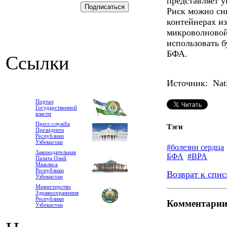
представляет у
Риск можно сни
контейнерах из
микроволновой 
использовать 
БФА.
Ссылки
Источник: Nati
Портал
Государственной
власти
Пресс-служба
Тэги
Президента
Республики
Узбекистан
#болезни сердца
Законодательная
БФА
#BPA
Палата Олий
Мажлиса
Республики
Возврат к спис
Узбекистан
Министерство
Здравоохранения
Республики
Комментари
Узбекистан