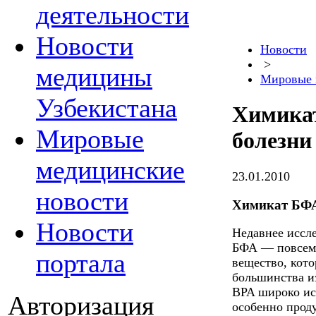
деятельности
Новости
Новости
>
медицины
Мировые 
Узбекистана
Химика
Мировые
болезни
медицинские
23.01.2010
новости
Химикат БФА
Новости
Недавнее иссл
БФА — повсеме
портала
вещество, кото
большинства из
BPA широко исп
Авторизация
особенно прод