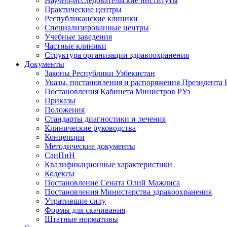
Научно-исследовательские институты
Практические центры
Республиканские клиники
Специализированные центры
Учебные заведения
Частные клиники
Структура организации здравоохранения
Документы
Законы Республики Узбекистан
Указы, постановления и распоряжения Президента 
Постановления Кабинета Министров РУз
Приказы
Положения
Стандарты диагностики и лечения
Клинические руководства
Концепции
Методические документы
СанПиН
Квалификационные характеристики
Кодексы
Постановление Сената Олий Мажлиса
Постановления Министерства здравоохранения
Утратившие силу
Формы для скачивания
Штатные нормативы