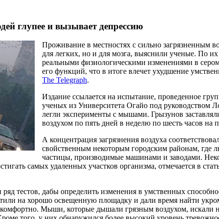
дей глупее и вызывает депрессию
Проживание в местностях с сильно загрязненным во
для легких, но и для мозга, выяснили ученые. По их
реальными физиологическими изменениями в сером
его функций, что в итоге влечет ухудшение умстве
The Telegraph
.
Издание ссылается на испытание, проведенное гру
ученых из Университета Огайо под руководством Л
легли эксперименты с мышами. Грызунов заставлял
воздухом по пять дней в неделю по шесть часов на 
А концентрация загрязнения воздуха соответствовал
свойственным некоторым городским районам, где 
частицы, производимые машинами и заводами. Неко
стигать самых удаленных участков организма, отмечается в стат
и ряд тестов, дабы определить изменения в умственных способн
стили на хорошо освещенную площадку и дали время найти укро
 комфортно. Мыши, которые дышали грязным воздухом, искали 
Кроме того, у них обнаружился более высокий уровень тревожнос