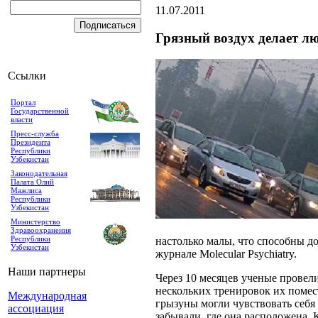
11.07.2011
Грязный воздух делает лю
Ссылки
Портал
Государственной
власти
Пресс-служба
Президента
Республики
Узбекистан
Законодательная
Палата Олий
Мажлиса
Республики
Узбекистан
Министерство
Здравоохранения
Республики
настолько малы, что способны до
Узбекистан
журнале Molecular Psychiatry.
Наши партнеры
Через 10 месяцев ученые провел
нескольких тренировок их поме
Международная
грызуны могли чувствовать себя
ассоциация
забывали, где она расположена. 