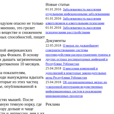
Новые статьи
01.01.2016
Заболеваемость населения
отдельными инфекционными заболеваниями
01.01.2016
Заболеваемость населения
алкоголизмом и алкогольными психозами
здухом опасно не только
01.01.2016
Заболеваемость населения
 мнению, это грозит
психическими расстройствами
 веществе и снижением
нных способностей, пишет
Документы
22.05.2018
О мерах по дальнейшему
совершенствованию системы
ппой американских
противодействия распространению гриппа и
оры Фонкен. В основу
других острых респираторных инфекций в
и дышать загрязненным
Республике Узбекистан
протяжении 10 месяцев.
25.04.2018
О внесении изменений и
а показателям,
дополнений в некоторые законодательные
люди вынуждены вдыхать
акты Республики Узбекистан
торые из этих частиц
25.04.2018
Об организационных мерах но
ье, опубликованной в
ускоренной интеграции ведомственных
информационных систем и реализации
инновационных проектов
остях мышей. После
Реклама
мную темную норку, где
нору дольше и чаще
ти и депрессии, чем у их