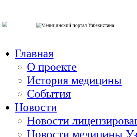
o`zb
рус
eng
Главная
О проекте
История медицины
События
Новости
Новости лицензирова
Новости медицины Уз