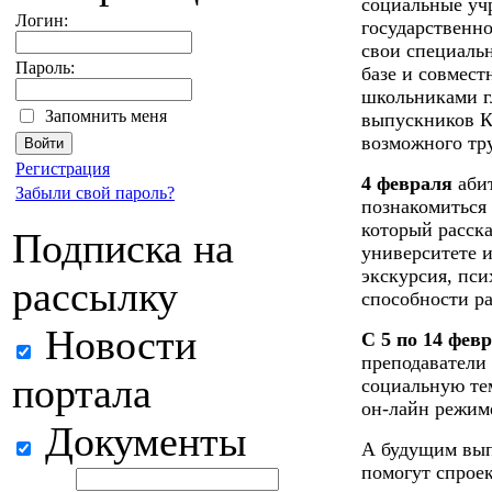
социальные уч
Логин:
государственно
свои специаль
Пароль:
базе и совмест
школьниками г
Запомнить меня
выпускников К
возможного тр
Регистрация
4 февраля
абит
Забыли свой пароль?
познакомиться
который расска
Подписка на
университете и
экскурсия, пси
рассылку
способности ра
Новости
С 5 по 14 фев
преподаватели
портала
социальную тем
он-лайн режим
Документы
А будущим вып
помогут спроек