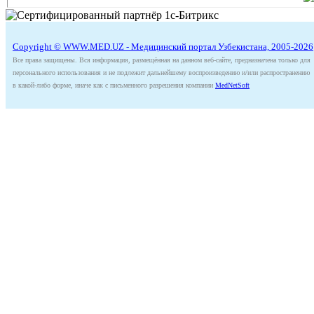
Copyright © WWW.MED.UZ - Медицинский портал Узбекистана, 2005-2026
Все права защищены. Вся информация, размещённая на данном веб-сайте, предназначена только для
персонального использования и не подлежит дальнейшему воспроизведению и/или распространению
в какой-либо форме, иначе как с письменного разрешения компании
MedNetSoft