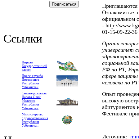
Приглашаются 
Ознакомиться 
официальном 
- http://www.kg
01-15-09-22-36
Ссылки
Организаторы:
университет с
здравоохранен
социальной за
Портал
Государственной
РФ по РТ, Упр
власти
сфере защиты 
Пресс-служба
Президента
человека по Р
Республики
Узбекистан
Опыт проведен
Законодательная
Палата Олий
высокую востр
Мажлиса
Республики
абитуриентов 
Узбекистан
Фестивале прин
Министерство
Здравоохранения
Республики
Узбекистан
Источник:
min