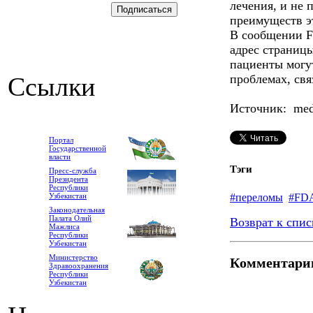
лечения, и не 
преимуществ эт
В сообщении F
адрес страницы
пациенты могу
Ссылки
проблемах, св
Источник: medl
Портал
Государственной
власти
Тэги
Пресс-служба
Президента
Республики
#переломы
#FD
Узбекистан
Законодательная
Палата Олий
Возврат к спис
Мажлиса
Республики
Узбекистан
Министерство
Комментари
Здравоохранения
Республики
Узбекистан