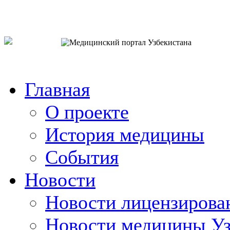
o`zb
рус
eng
Главная
О проекте
История медицины
События
Новости
Новости лицензирова
Новости медицины Уз