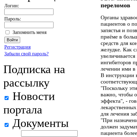
переломов
Логин:
Органы здраво
Пароль:
пациентов о п
запястья и по
Запомнить меня
приёме в боль
средств для ко
Регистрация
желудке. Как 
Забыли свой пароль?
увеличивается
ингибиторов п
Подписка на
лечении ими в 
В инструкции 
рассылку
соответствующ
"Поскольку эт
Новости
важно, чтобы о
эффекта", - го
портала
лекарственных
для лечения за
Документы
"При назначен
должен задумат
пациента более