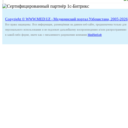
Copyright © WWW.MED.UZ - Медицинский портал Узбекистана, 2005-2026
Все права защищены. Вся информация, размещённая на данном веб-сайте, предназначена только для
персонального использования и не подлежит дальнейшему воспроизведению и/или распространению
в какой-либо форме, иначе как с письменного разрешения компании
MedNetSoft