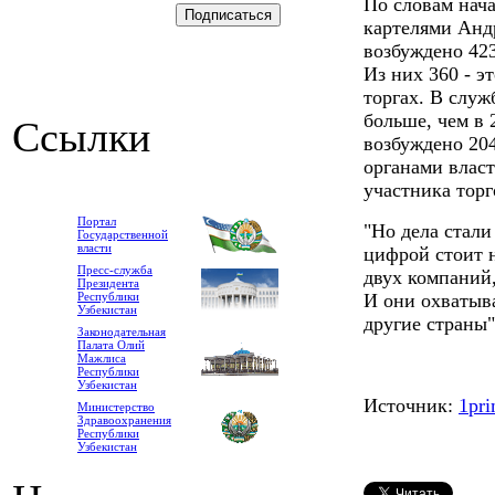
По словам нач
картелями Андр
возбуждено 42
Из них 360 - эт
торгах. В служ
больше, чем в 
Ссылки
возбуждено 20
органами власт
участника торг
Портал
"Но дела стали
Государственной
власти
цифрой стоит н
Пресс-служба
двух компаний,
Президента
Республики
И они охватыв
Узбекистан
другие страны",
Законодательная
Палата Олий
Мажлиса
Республики
Узбекистан
Источник:
1pri
Министерство
Здравоохранения
Республики
Узбекистан