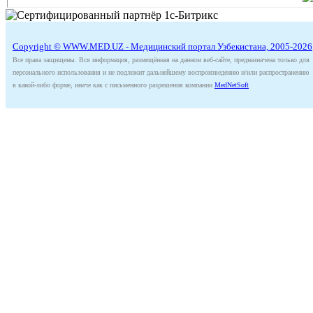
Copyright © WWW.MED.UZ - Медицинский портал Узбекистана, 2005-2026
Все права защищены. Вся информация, размещённая на данном веб-сайте, предназначена только для
персонального использования и не подлежит дальнейшему воспроизведению и/или распространению
в какой-либо форме, иначе как с письменного разрешения компании
MedNetSoft