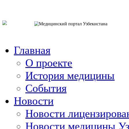
o`zb
рус
eng
Главная
О проекте
История медицины
События
Новости
Новости лицензирова
Новости медицины Уз