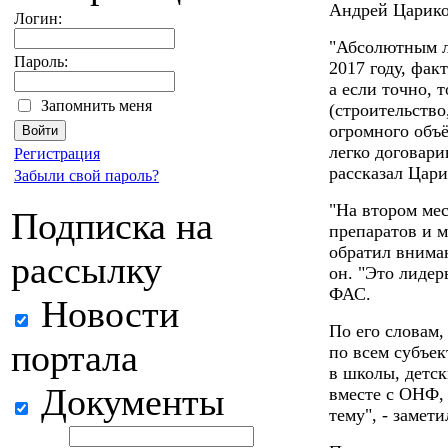
Андрей Царико
Логин:
"Абсолютным ли
Пароль:
2017 году, фак
а если точно, 
Запомнить меня
(строительство
огромного объё
легко договари
Регистрация
рассказал Цари
Забыли свой пароль?
"На втором мес
Подписка на
препаратов и м
обратил вниман
рассылку
он. "Это лидер
ФАС.
Новости
По его словам,
портала
по всем субъек
в школы, детск
Документы
вместе с ОНФ, 
тему", - замет