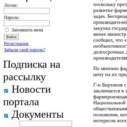
поскольку пре
Логин:
развитие фарм
задач. Беспрец
Пароль:
производителей
закупка госуда
Запомнить меня
менее министр
сообщил, что 
Регистрация
необъективнос
Забыли свой пароль?
долгосрочных 
производителя
Подписка на
По мнению фар
рассылку
цену на их пр
Г-н Биртанов с
Новости
заключается в 
фармпроизводи
портала
Национальной 
общественными
Документы
положения, ко
интересов всех