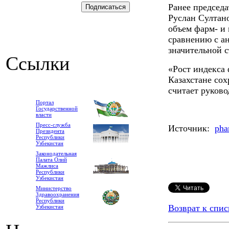
Ранее председ
Руслан Султано
объем фарм- и
сравнению с а
значительной 
Ссылки
«Рост индекса
Казахстане сох
считает руково
Портал
Государственной
власти
Пресс-служба
Источник:
pha
Президента
Республики
Узбекистан
Законодательная
Палата Олий
Мажлиса
Республики
Узбекистан
Министерство
Здравоохранения
Республики
Возврат к спис
Узбекистан