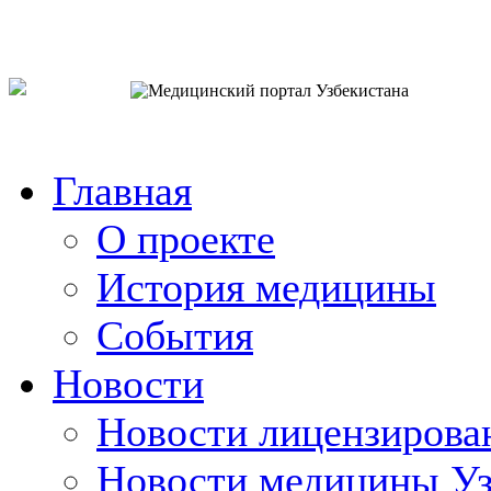
o`zb
рус
eng
Главная
О проекте
История медицины
События
Новости
Новости лицензирова
Новости медицины Уз