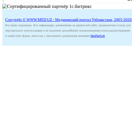
Copyright © WWW.MED.UZ - Медицинский портал Узбекистана, 2005-2026
Все права защищены. Вся информация, размещённая на данном веб-сайте, предназначена только для
персонального использования и не подлежит дальнейшему воспроизведению и/или распространению
в какой-либо форме, иначе как с письменного разрешения компании
MedNetSoft