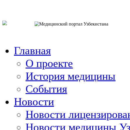
o`zb
рус
eng
Главная
О проекте
История медицины
События
Новости
Новости лицензирова
Новости медицины Уз