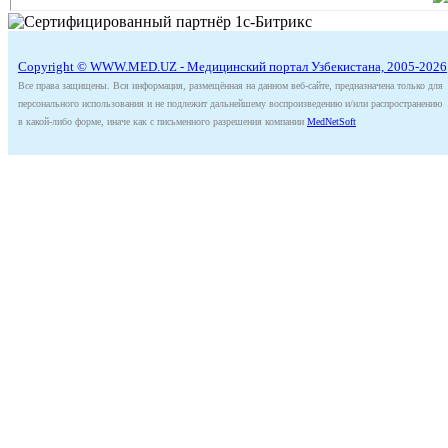
Copyright © WWW.MED.UZ - Медицинский портал Узбекистана, 2005-2026
Все права защищены. Вся информация, размещённая на данном веб-сайте, предназначена только для
персонального использования и не подлежит дальнейшему воспроизведению и/или распространению
в какой-либо форме, иначе как с письменного разрешения компании
MedNetSoft