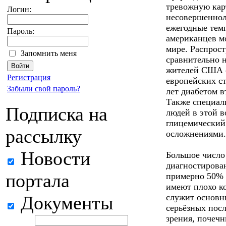
тревожную карт
Логин:
несовершеннол
ежегодные тем
Пароль:
американцев м
мире. Распрост
Запомнить меня
сравнительно 
жителей США о
Регистрация
европейских ст
Забыли свой пароль?
лет диабетом в
Также специал
Подписка на
людей в этой 
глицемический 
рассылку
осложнениями.
Новости
Большое число 
диагностирован
портала
примерно 50% 
имеют плохо ко
Документы
служит основн
серьёзных пос
зрения, почечн