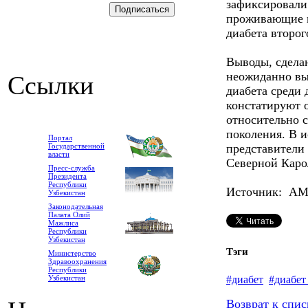
зафиксировали
проживающие в
диабета второг
Выводы, сделан
неожиданно вы
Ссылки
диабета среди 
констатируют 
относительно 
поколения. В 
Портал
Государственной
представители 
власти
Северной Каро
Пресс-служба
Президента
Республики
Источник: А
Узбекистан
Законодательная
Палата Олий
Мажлиса
Республики
Узбекистан
Тэги
Министерство
Здравоохранения
Республики
#диабет
#диабет
Узбекистан
Возврат к спис