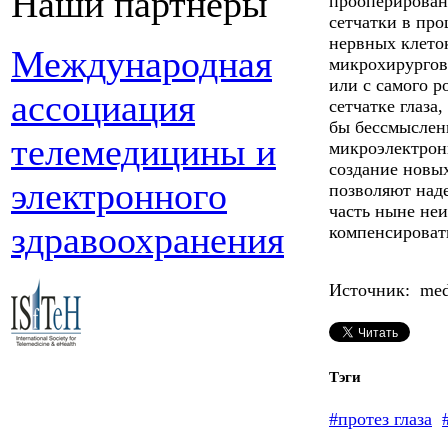
Наши партнеры
прооперирован
сетчатки в про
нервных клеток
Международная
микрохирургов
или с самого р
ассоциация
сетчатке глаза
бы бессмысленн
телемедицины и
микроэлектрони
создание новы
электронного
позволяют наде
часть ныне не
здравоохранения
компенсироват
Источник: medl
Тэги
#протез глаза