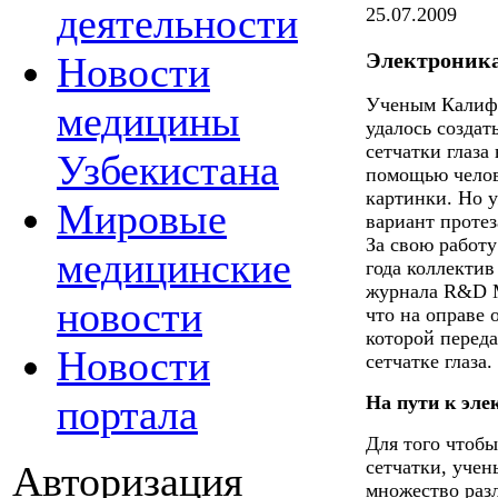
деятельности
25.07.2009
Электроника
Новости
Ученым Калифо
медицины
удалось созда
сетчатки глаза
Узбекистана
помощью челов
картинки. Но 
Мировые
вариант протез
За свою работу
медицинские
года коллекти
журнала R&D M
новости
что на оправе 
которой перед
Новости
сетчатке глаза.
портала
На пути к эле
Для того чтоб
сетчатки, уче
Авторизация
множество разл