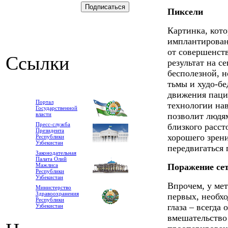
Пиксели
Картинка, кот
имплантирован
от совершенств
Ссылки
результат на с
бесполезной, н
тьмы и худо-бе
движения паци
Портал
технологии нав
Государственной
власти
позволит людям
Пресс-служба
близкого расст
Президента
хорошего зрени
Республики
Узбекистан
передвигаться 
Законодательная
Палата Олий
Мажлиса
Поражение се
Республики
Узбекистан
Впрочем, у мет
Министерство
Здравоохранения
первых, необхо
Республики
глаза – всегда
Узбекистан
вмешательство 