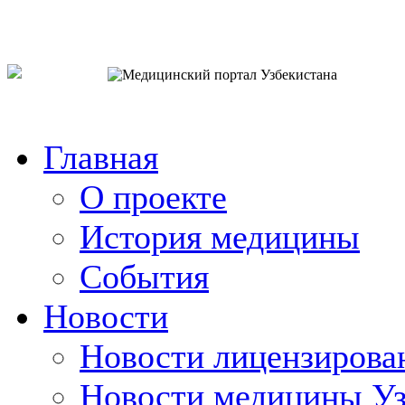
o`zb
рус
eng
Главная
О проекте
История медицины
События
Новости
Новости лицензирова
Новости медицины Уз