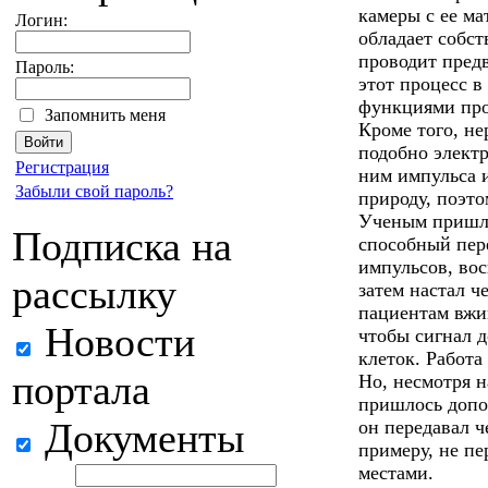
камеры с ее м
Логин:
обладает собст
проводит пред
Пароль:
этот процесс в
функциями про
Запомнить меня
Кроме того, н
подобно элект
Регистрация
ним импульса 
Забыли свой пароль?
природу, поэто
Ученым пришло
Подписка на
способный пер
импульсов, во
рассылку
затем настал ч
пациентам вжив
Новости
чтобы сигнал 
клеток. Работ
портала
Но, несмотря н
пришлось допо
Документы
он передавал ч
примеру, не пе
местами.