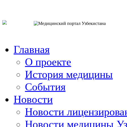
o`zb
рус
eng
Главная
О проекте
История медицины
События
Новости
Новости лицензирова
Новости медицины Уз