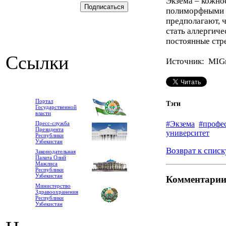
Экзема – кожно
полиморфными 
предполагают, 
стать аллергиче
постоянные стр
Ссылки
Источник: MIG
Портал
Тэги
Государственной
власти
#Экзема
#профе
Пресс-служба
Президента
университет
Республики
Узбекистан
Возврат к списк
Законодательная
Палата Олий
Мажлиса
Республики
Узбекистан
Комментари
Министерство
Здравоохранения
Республики
Узбекистан