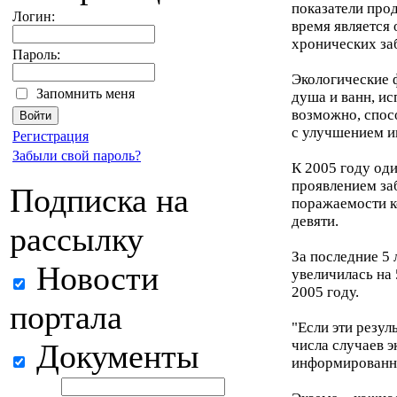
показатели про
Логин:
время является
хронических за
Пароль:
Экологические ф
Запомнить меня
душа и ванн, и
возможно, спос
с улучшением и
Регистрация
Забыли свой пароль?
К 2005 году оди
проявлением за
Подписка на
поражаемости ко
девяти.
рассылку
За последние 5 
Новости
увеличилась на 
2005 году.
портала
"Если эти резу
числа случаев э
Документы
информированнос