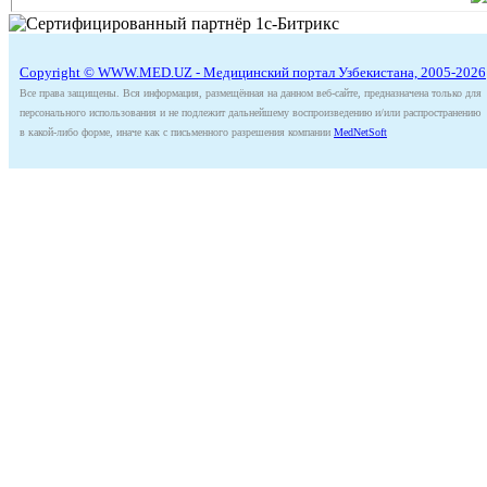
Copyright © WWW.MED.UZ - Медицинский портал Узбекистана, 2005-2026
Все права защищены. Вся информация, размещённая на данном веб-сайте, предназначена только для
персонального использования и не подлежит дальнейшему воспроизведению и/или распространению
в какой-либо форме, иначе как с письменного разрешения компании
MedNetSoft