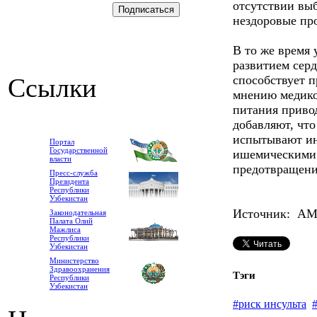
отсутствии вы
нездоровые про
В то же время 
развитием сер
Ссылки
способствует 
мнению медиков
питания приво
добавляют, что
испытывают ин
Портал
Государственной
ишемическими 
власти
предотвращени
Пресс-служба
Президента
Республики
Узбекистан
Источник: А
Законодательная
Палата Олий
Мажлиса
Республики
Узбекистан
Министерство
Здравоохранения
Тэги
Республики
Узбекистан
#риск инсульта