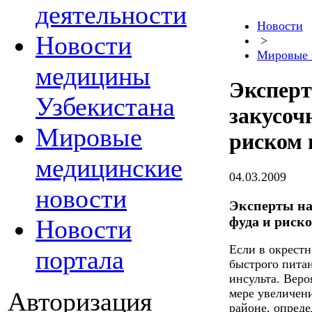
деятельности
Новости
Новости
>
Мировые 
медицины
Эксперт
Узбекистана
закусоч
Мировые
риском 
медицинские
04.03.2009
новости
Эксперты на
фуда и риск
Новости
Если в окрестн
портала
быстрого питан
инсульта. Веро
мере увеличени
Авторизация
районе, опред