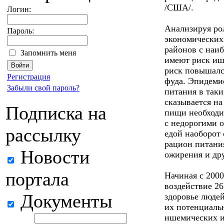
/США/.
Логин:
Анализируя ро
Пароль:
экономических
районов с наи
Запомнить меня
имеют риск иш
риск повышалс
Регистрация
фуда. Эпидемио
Забыли свой пароль?
питания в так
сказывается на
Подписка на
пищи необходи
с недорогими 
рассылку
едой наоборот
рацион питания
Новости
ожирения и дру
портала
Начиная с 2000
воздействие 26
Документы
здоровье люде
их потенциальн
ишемических ин