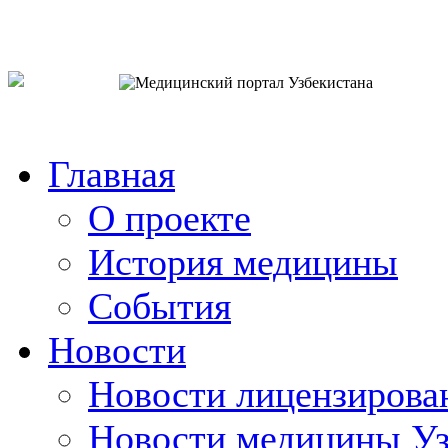
o`zb
рус
eng
Главная
О проекте
История медицины
События
Новости
Новости лицензирова
Новости медицины Уз