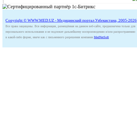
Copyright © WWW.MED.UZ - Медицинский портал Узбекистана, 2005-2026
Все права защищены. Вся информация, размещённая на данном веб-сайте, предназначена только для
персонального использования и не подлежит дальнейшему воспроизведению и/или распространению
в какой-либо форме, иначе как с письменного разрешения компании
MedNetSoft