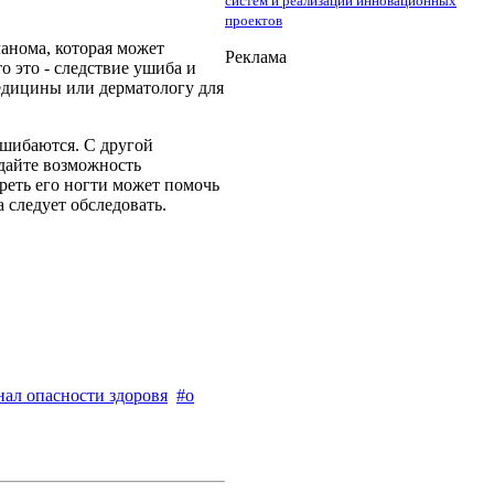
систем и реализации инновационных
проектов
ланома, которая может
Реклама
о это - следствие ушиба и
медицины или дерматологу для
ошибаются. С другой
 дайте возможность
треть его ногти может помочь
 следует обследовать.
нал опасности здоровя
#о