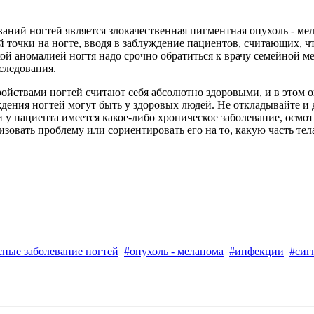
аний ногтей является злокачественная пигментная опухоль - ме
 точки на ногте, вводя в заблуждение пациентов, считающих, чт
кой аномалией ногтя надо срочно обратиться к врачу семейной 
следования.
йствами ногтей считают себя абсолютно здоровыми, и в этом 
дения ногтей могут быть у здоровых людей. Не откладывайте и
и у пациента имеется какое-либо хроническое заболевание, осмо
овать проблему или сориентировать его на то, какую часть тела
сные заболевание ногтей
#опухоль - меланома
#инфекции
#сиг