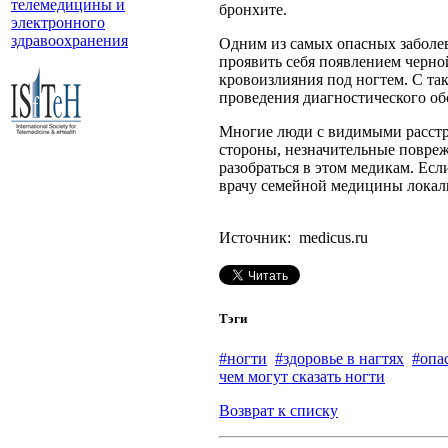
телемедицины и
бронхите.
электронного
здравоохранения
Одним из самых опасных заболев
проявить себя появлением черной
кровоизлияния под ногтем. С та
проведения диагностического об
Многие люди с видимыми расстро
стороны, незначительные повреж
разобраться в этом медикам. Есл
врачу семейной медицины локализ
Источник: medicus.ru
Тэги
#ногти
#здоровье в нагтях
#опа
чем могут сказать ногти
Возврат к списку