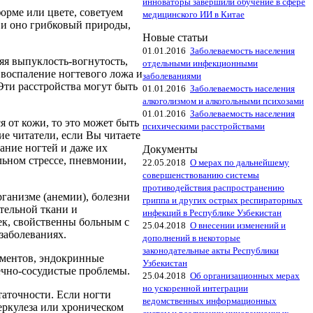
инноваторы завершили обучение в сфере
форме или цвете, советуем
медицинского ИИ в Китае
 и оно грибковый природы,
Новые статьи
01.01.2016
Заболеваемость населения
яя выпуклость-вогнутость,
отдельными инфекционными
 воспаление ногтевого ложа и
заболеваниями
 Эти расстройства могут быть
01.01.2016
Заболеваемость населения
.
алкоголизмом и алкогольными психозами
01.01.2016
Заболеваемость населения
 от кожи, то это может быть
психическими расстройствами
ие читатели, если Вы читаете
ание ногтей и даже их
Документы
льном стрессе, пневмонии,
22.05.2018
О мерах по дальнейшему
совершенствованию системы
противодействия распространению
рганизме (анемии), болезни
гриппа и других острых респираторных
тельной ткани и
инфекций в Республике Узбекистан
ек, свойственны больным с
25.04.2018
О внесении изменений и
заболеваниях.
дополнений в некоторые
законодательные акты Республики
аментов, эндокринные
Узбекистан
дечно-сосудистые проблемы.
25.04.2018
Об организационных мерах
но ускоренной интеграции
таточности. Если ногти
ведомственных информационных
еркулеза или хроническом