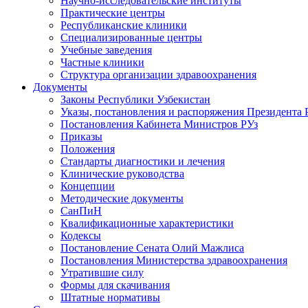
Научно-исследовательские институты
Практические центры
Республиканские клиники
Специализированные центры
Учебные заведения
Частные клиники
Структура организации здравоохранения
Документы
Законы Республики Узбекистан
Указы, постановления и распоряжения Президента 
Постановления Кабинета Министров РУз
Приказы
Положения
Стандарты диагностики и лечения
Клинические руководства
Концепции
Методические документы
СанПиН
Квалификационные характеристики
Кодексы
Постановление Сената Олий Мажлиса
Постановления Министерства здравоохранения
Утратившие силу
Формы для скачивания
Штатные нормативы