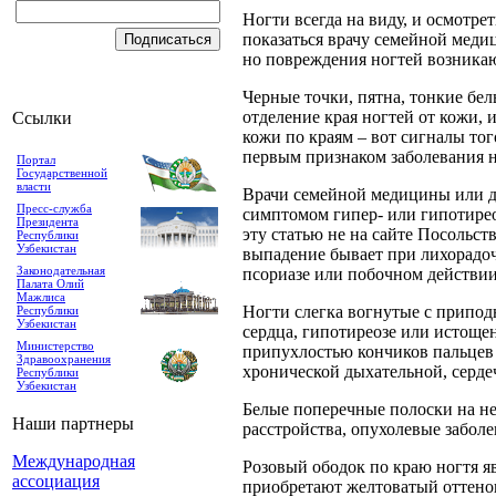
Ногти всегда на виду, и осмотре
показаться врачу семейной меди
но повреждения ногтей возникаю
Черные точки, пятна, тонкие бе
отделение края ногтей от кожи, 
Ссылки
кожи по краям – вот сигналы тог
первым признаком заболевания н
Портал
Государственной
власти
Врачи семейной медицины или де
Пресс-служба
симптомом гипер- или гипотиреоз
Президента
эту статью не на сайте Посольст
Республики
Узбекистан
выпадение бывает при лихорадоч
Законодательная
псориазе или побочном действии
Палата Олий
Мажлиса
Ногти слегка вогнутые с приподн
Республики
Узбекистан
сердца, гипотиреозе или истощ
Министерство
припухлостью кончиков пальцев 
Здравоохранения
хронической дыхательной, серде
Республики
Узбекистан
Белые поперечные полоски на не
Наши партнеры
расстройства, опухолевые забол
Международная
Розовый ободок по краю ногтя я
ассоциация
приобретают желтоватый оттенок