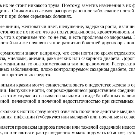
ть их не стоит никакого труда. Поэтому, заметив изменения в их 
цины. Оникомикоз - самое распространенное заболевание ногтей
т и при более серьезных болезнях.
лые линии, желтоватый цвет, шелушение, задержка роста, излишн
истончение их почти что до полупрозрачности, кровоточивость и
о, что в организме что–то не так, и есть проблемы со здоровьем.
огтей или же появляться при развитии болезней других органов
рматологи знают, например, что если ногти по краям отделяются
а, миеломы, анемии, рака легких или сахарного диабета. Дорог
ва медицины, то она заимствована там неправомочно. Растрескив
ных заболеваниях, плохо контролируемом сахарном диабете, си
 лекарственных средств.
ятыми краями могут свидетельствовать о недостатке железа в о
ении. Выпуклые ногти, сопровождающиеся разрастанием соедини
- в этом случае их называют пальцами в виде барабанных палоч
чной, печеночной и почечной недостаточностью при системных 
скольких ногтях сразу могут означать побочное действие медик
евания, инфекции (туберкулез или малярия) или почечные и сер
вляется признаком цирроза печени или тяжелой сердечной недос
, истончаются и растут медленно можно подумать об астме, туб