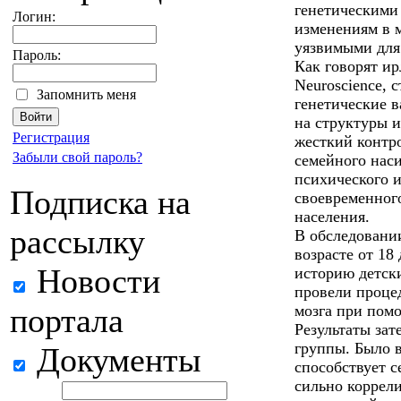
генетическими
Логин:
изменениям в м
уязвимыми для 
Пароль:
Как говорят ирл
Neuroscience, 
Запомнить меня
генетические 
на структуры и
Регистрация
жесткий контро
Забыли свой пароль?
семейного нас
психического и
Подписка на
своевременног
населения.
рассылку
В обследовани
возрасте от 18
Новости
историю детск
провели проце
портала
мозга при пом
Результаты зат
группы. Было в
Документы
способствует с
сильно коррели