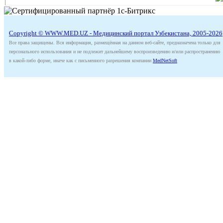
Copyright © WWW.MED.UZ - Медицинский портал Узбекистана, 2005-2026
Все права защищены. Вся информация, размещённая на данном веб-сайте, предназначена только для
персонального использования и не подлежит дальнейшему воспроизведению и/или распространению
в какой-либо форме, иначе как с письменного разрешения компании
MedNetSoft