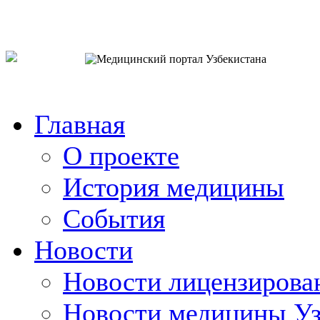
o`zb
рус
eng
Главная
О проекте
История медицины
События
Новости
Новости лицензирова
Новости медицины Уз