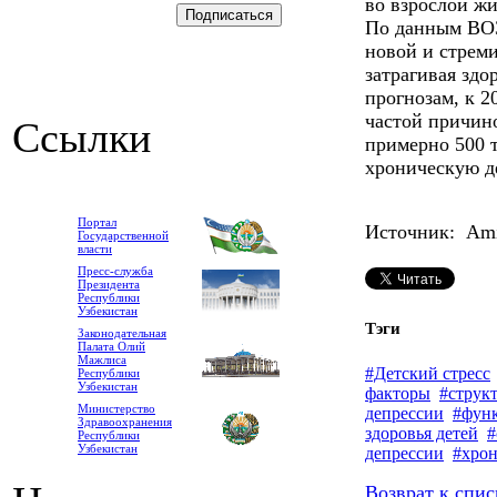
во взрослой жи
По данным ВОЗ
новой и стрем
затрагивая здо
прогнозам, к 2
частой причин
Ссылки
примерно 500 
хроническую д
Портал
Источник: Ami-
Государственной
власти
Пресс-служба
Президента
Республики
Узбекистан
Тэги
Законодательная
Палата Олий
Мажлиса
#Детский стресс
Республики
Узбекистан
факторы
#струк
Министерство
депрессии
#функ
Здравоохранения
здоровья детей
#
Республики
Узбекистан
депрессии
#хрон
Возврат к спис