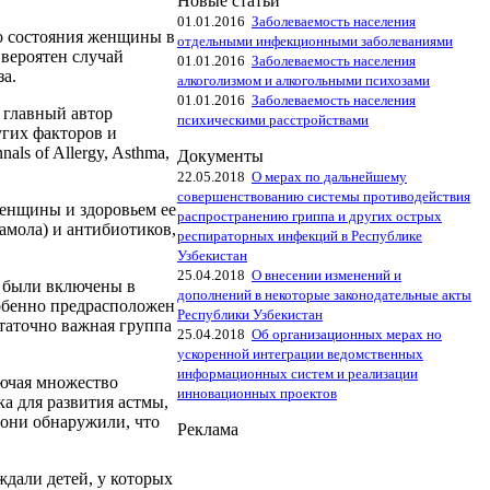
Новые статьи
01.01.2016
Заболеваемость населения
о состояния женщины в
отдельными инфекционными заболеваниями
 вероятен случай
01.01.2016
Заболеваемость населения
за.
алкоголизмом и алкогольными психозами
01.01.2016
Заболеваемость населения
, главный автор
психическими расстройствами
угих факторов и
ls of Allergy, Asthma,
Документы
22.05.2018
О мерах по дальнейшему
совершенствованию системы противодействия
енщины и здоровьем ее
распространению гриппа и других острых
амола) и антибиотиков,
респираторных инфекций в Республике
Узбекистан
25.04.2018
О внесении изменений и
е были включены в
дополнений в некоторые законодательные акты
собенно предрасположен
Республики Узбекистан
статочно важная группа
25.04.2018
Об организационных мерах но
ускоренной интеграции ведомственных
информационных систем и реализации
лючая множество
инновационных проектов
а для развития астмы,
 они обнаружили, что
Реклама
дали детей, у которых