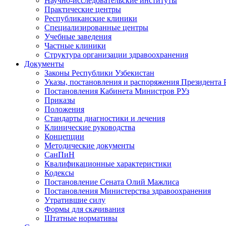
Научно-исследовательские институты
Практические центры
Республиканские клиники
Специализированные центры
Учебные заведения
Частные клиники
Структура организации здравоохранения
Документы
Законы Республики Узбекистан
Указы, постановления и распоряжения Президента 
Постановления Кабинета Министров РУз
Приказы
Положения
Стандарты диагностики и лечения
Клинические руководства
Концепции
Методические документы
СанПиН
Квалификационные характеристики
Кодексы
Постановление Сената Олий Мажлиса
Постановления Министерства здравоохранения
Утратившие силу
Формы для скачивания
Штатные нормативы