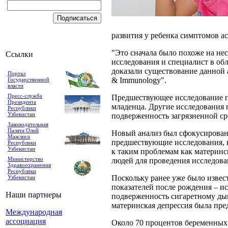
развития у ребенка симптомов а
"Это сначала было похоже на нес
Ссылки
исследования и специалист в об
доказали существование данной а
Портал
& Immunology".
Государственной
власти
Пресс-служба
Предшествующее исследование п
Президента
младенца. Другие исследования 
Республики
Узбекистан
подверженность загрязненной ср
Законодательная
Палата Олий
Новый анализ был сфокусирован 
Мажлиса
предшествующие исследования, к
Республики
Узбекистан
к таким проблемам как материнск
Министерство
людей для проведения исследова
Здравоохранения
Республики
Поскольку ранее уже было извес
Узбекистан
показателей после рождения – и
Наши партнеры
подверженность сигаретному дым
материнская депрессия была пре
Международная
ассоциация
Около 70 процентов беременных