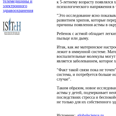
телемедицины и
к 5-летнему возрасту появлялся
электронного
психологического напряжения в 
здравоохранения
"Это исследование ясно показыв
развитием хрипов, которые перер
причины появления астмы в окр
Ребенок с астмой обладает легк
пыльце или дыму.
Итак, как же материнское настро
лежит в иммунной системе. Мате
воспалительные молекулы могут 
является заболеванием, которое
"Факт такой связи пока не точен
система, и потребуется больше 
случае".
Таким образом, новое исследова
астмы у детей, подчеркивает не
последствиях стресса и беспоко
не только для их собственного зд
Источник:
globalscience.ru