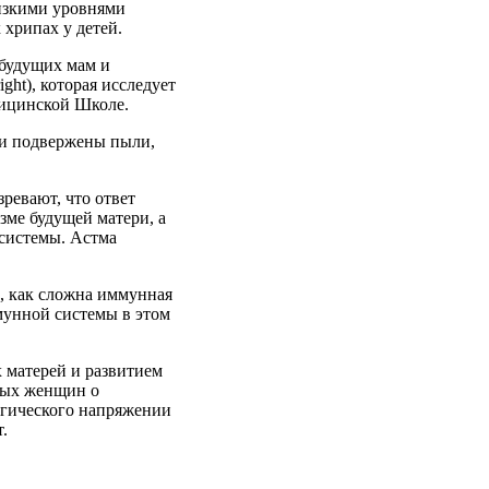
низкими уровнями
хрипах у детей.
 будущих мам и
ght), которая исследует
дицинской Школе.
чи подвержены пыли,
ревают, что ответ
зме будущей матери, а
 системы. Астма
м, как сложна иммунная
мунной системы в этом
 матерей и развитием
ных женщин о
огического напряжении
.