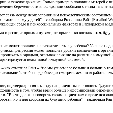
 хрип и тяжелое дыхание. Только примерно половина матерей с 
течение беременности впоследствии сообщали о незначительных 
ает связь между неблагоприятным психологическим состоянием
астают в астму у детей" – сообщила Розалинда Райт (Rosalind Wri
ужающей среде и психосоциальных факторах в Гарвардской Ме
ими и респираторными путями, которые легко воспаляются, буду
ение может повлиять на развитие астмы у ребенка? Ученые подоз
ринская депрессия может повысить уровни воспаления в органи
проникать в зародыш, оказывая влияние на развитие иммунной
 характеризуется неактивной иммунной системой.
" – как отметила Райт – "но мы узнаем все больше и больше о то
исследований, чтобы подробнее рассмотреть механизм работы им
ние, подтверждая связь между напряженным состоянием будущих
обходимость в том, чтобы врачи больше информировали беремен
йств. "Врачи должны говорить своим пациенткам о вреде психол
оровья, но и для здоровья их будущего ребенка" – заключила Райт