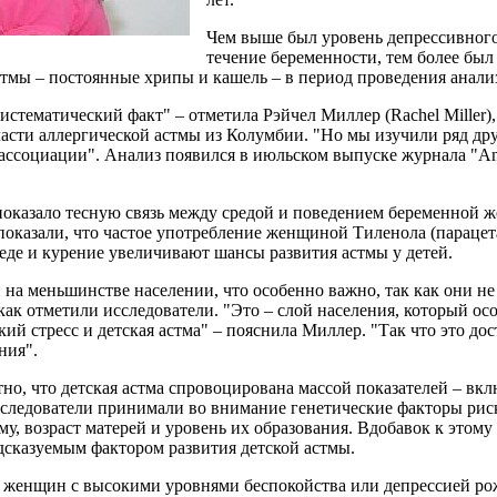
Чем выше был уровень депрессивног
течение беременности, тем более был
стмы – постоянные хрипы и кашель – в период проведения анали
истематический факт" – отметила Рэйчел Миллер (Rachel Miller)
ласти аллергической астмы из Колумбии. "Но мы изучили ряд др
ссоциации". Анализ появился в июльском выпуске журнала "Anna
оказало тесную связь между средой и поведением беременной ж
показали, что частое употребление женщиной Тиленола (парацет
еде и курение увеличивают шансы развития астмы у детей.
на меньшинстве населении, что особенно важно, так как они н
ак отметили исследователи. "Это – слой населения, который о
ий стресс и детская астма" – пояснила Миллер. "Так что это до
ния".
тно, что детская астма спровоцирована массой показателей – вк
сследователи принимали во внимание генетические факторы риск
у, возраст матерей и уровень их образования. Вдобавок к этому
дсказуемым фактором развития детской астмы.
 женщин с высокими уровнями беспокойства или депрессией рож