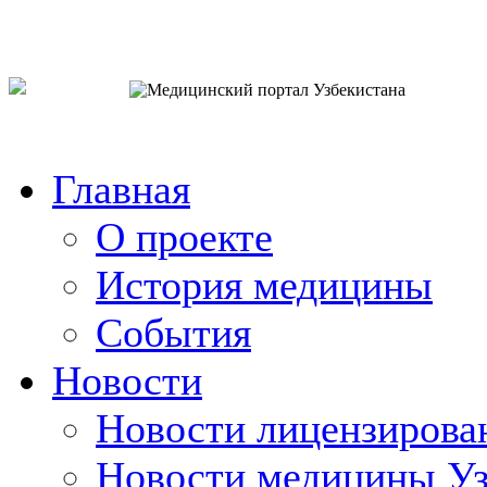
o`zb
рус
eng
Главная
О проекте
История медицины
События
Новости
Новости лицензирова
Новости медицины Уз