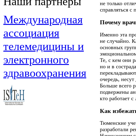
Наши партнеры
не только отли
справляться с 
Международная
Почему врач
ассоциация
Именно эта про
не случайно. К
телемедицины и
основных груп
эмоциональном
электронного
Те, с кем они 
но и в состра
здравоохранения
перекладывают
очередь, несут
Больше всего 
подвержены ане
кто работает с
Как избежат
Тюменские уче
разработали р
Начинающим сп