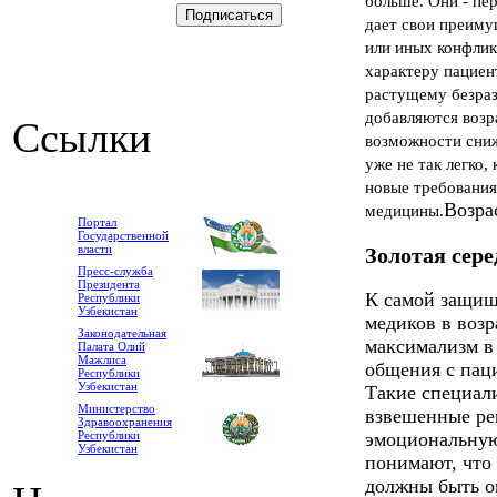
больше. Они - пе
дает свои преимущ
или иных конфлик
характеру пациен
растущему безразл
добавляются возр
Ссылки
возможности сниж
уже не так легко,
новые требования
Возра
медицины.
Портал
Государственной
власти
Золотая сер
Пресс-служба
Президента
К самой защищ
Республики
Узбекистан
медиков в возр
Законодательная
максимализм в
Палата Олий
Мажлиса
общения с пац
Республики
Узбекистан
Такие специал
Министерство
взвешенные ре
Здравоохранения
Республики
эмоциональную
Узбекистан
понимают, что 
должны быть о