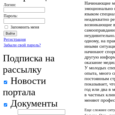
Начинающие м
Логин:
эмоционально 
языком специал
Пароль:
неадекватно ре
возникающие в
Запомнить меня
самооправдани
неудивительно
Регистрация
одному, на пра
Забыли свой пароль?
иными ситуаци
начинают спори
Подписка на
другую информ
оказание меди
рассылку
У молодых спе
опыта, много с
Новости
постоянным ст
показывает, чт
портала
год или два в
в частных клин
меняют профес
Документы
Еще сложнее ситу