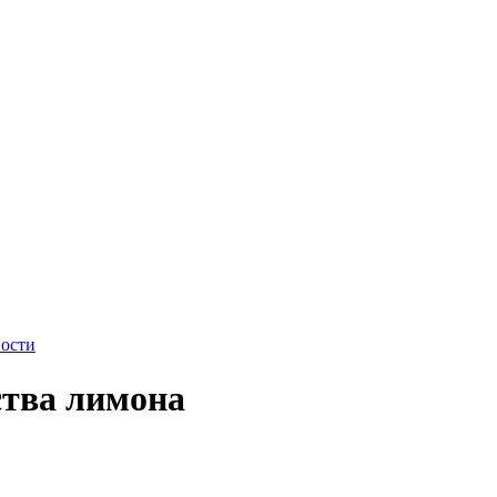
ости
ства лимона