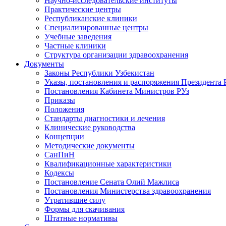
Научно-исследовательские институты
Практические центры
Республиканские клиники
Специализированные центры
Учебные заведения
Частные клиники
Структура организации здравоохранения
Документы
Законы Республики Узбекистан
Указы, постановления и распоряжения Президента 
Постановления Кабинета Министров РУз
Приказы
Положения
Стандарты диагностики и лечения
Клинические руководства
Концепции
Методические документы
СанПиН
Квалификационные характеристики
Кодексы
Постановление Сената Олий Мажлиса
Постановления Министерства здравоохранения
Утратившие силу
Формы для скачивания
Штатные нормативы