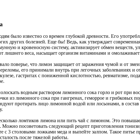
а
дям было известно со времен глубокой древности. Его употребля
огих других болезней. Еще бы! Ведь, как утверждает современна
унную и кровеносную систему, активизирует обмен веществ, у
 от лишнего веса, насыщает организм витаминами и омолаживает 
вало поверье, что лимон защищает от заражения чумой и от зме
реломы, его принимали внутрь при легочных заболеваниях и о
улезе, гастритах с пониженной кислотностью, ревматизме, подаг
е.
олоскать водным раствором лимонного сока горло и рот при во
очки из лимонного сока при гангренах, геморрое и грибковых п
ндуют протирать лицо лимонной водой или лосьонами, в состав
у.
есколько ломтиков лимона или пить чай с лимоном. Это повыша
ов. Можно посоветовать следующий рецепт приготовления тониз
 с 3 столовыми ложками меда и выпейте залпом. Такое питье п
сталость после тяжелой работы.