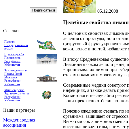
05.12.2008
Целебные свойства лимон
Ссылки
О целебных свойствах лимона лю
лечения от простуды, но и от мн
Портал
цитрусовый фрукт укрепляет имм
Государственной
кожи, волос и ногтей, избавляет
власти
Пресс-служба
Президента
В эпоху Средневековья существо
Республики
Лимонным соком лечили раны, пе
Узбекистан
«прописывали» лимон при туберк
Законодательная
Палата Олий
отеках и камнях в мочевом пузыр
Мажлиса
Республики
Узбекистан
Современные медики советуют п
инфекциях, а также делать прим
Министерство
Здравоохранения
Косметологи не случайно рекоме
Республики
– они прекрасно отбеливают кож
Узбекистан
Наши партнеры
Полезно ежедневно съедать по н
организма, защищает от стресс
Международная
Выжатый сок 3 лимонов смешайте
ассоциация
восстанавливает силы, снимает у