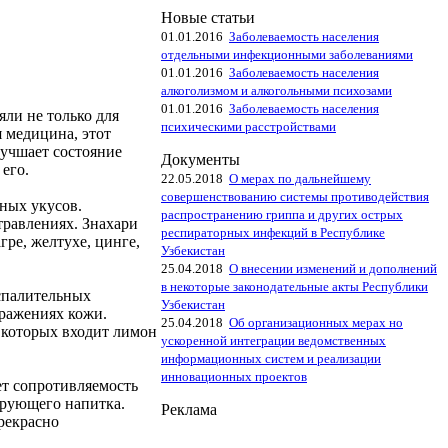
Новые статьи
01.01.2016
Заболеваемость населения
отдельными инфекционными заболеваниями
01.01.2016
Заболеваемость населения
алкоголизмом и алкогольными психозами
01.01.2016
Заболеваемость населения
ли не только для
психическими расстройствами
я медицина, этот
лучшает состояние
Документы
его.
22.05.2018
О мерах по дальнейшему
совершенствованию системы противодействия
иных укусов.
распространению гриппа и других острых
травлениях. Знахари
респираторных инфекций в Республике
ре, желтухе, цинге,
Узбекистан
25.04.2018
О внесении изменений и дополнений
в некоторые законодательные акты Республики
спалительных
Узбекистан
оражениях кожи.
25.04.2018
Об организационных мерах но
 которых входит лимон
ускоренной интеграции ведомственных
информационных систем и реализации
инновационных проектов
ет сопротивляемость
ирующего напитка.
Реклама
рекрасно