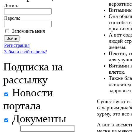
вероятнос
Логин:
Витамины 
Она обла
Пароль:
способств
организма
Запомнить меня
А вот сод
людей ст
Регистрация
железы.
Забыли свой пароль?
Пектин, с
для улуч
Подписка на
Витамин А
клеток.
рассылку
Также бла
основном 
Новости
здоровье 
Существуют и 
портала
сахарным диабе
хурму, это все
Документы
А вот в космет
маску из мякот