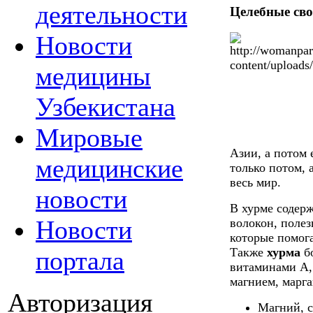
деятельности
Целебные св
Новости
медицины
Узбекистана
Мировые
Азии, а потом 
медицинские
только потом, а
весь мир.
новости
В хурме содер
Новости
волокон, поле
которые помог
Также
хурма
бо
портала
витаминами А, 
магнием, марга
Авторизация
Магний, с