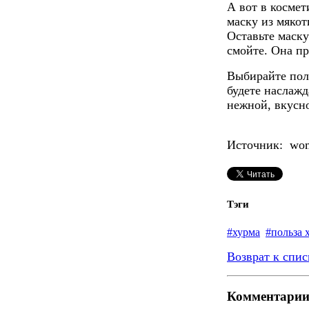
А вот в космет
маску из мякот
Оставьте маску
смойте. Она пр
Выбирайте пол
будете наслажд
нежной, вкусн
Источник: wom
Тэги
#хурма
#польза 
Возврат к спис
Комментари