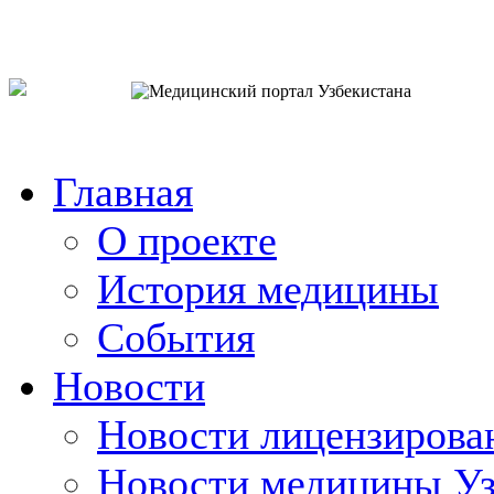
o`zb
рус
eng
Главная
О проекте
История медицины
События
Новости
Новости лицензирова
Новости медицины Уз