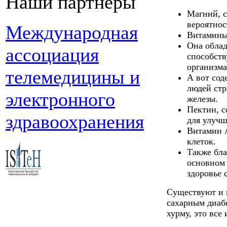
Наши партнеры
Магний, с
вероятнос
Международная
Витамины 
Она обла
ассоциация
способств
организма
телемедицины и
А вот сод
людей ст
электронного
железы.
Пектин, с
здравоохранения
для улуч
Витамин А
клеток.
Также бла
основном 
здоровье 
Существуют и 
сахарным диабе
хурму, это все