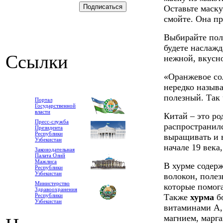
Оставьте маску
смойте. Она пр
Выбирайте пол
будете наслажд
Ссылки
нежной, вкусн
«Оранжевое со
нередко называ
полезный. Так
Портал
Государственной
власти
Китай – это ро
Пресс-служба
распространилс
Президента
Республики
выращивать и в
Узбекистан
начале 19 века,
Законодательная
Палата Олий
Мажлиса
В хурме содер
Республики
Узбекистан
волокон, поле
Министерство
которые помог
Здравоохранения
Республики
Также
хурма
бо
Узбекистан
витаминами А, 
магнием, марга