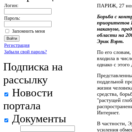
ПАРИЖ, 27 но
Логин:
Борьба с конт
Пароль:
приоритетов Е
накануне, пре
Запомнить меня
области на 20
Эрик Вэрт.
Регистрация
Забыли свой пароль?
По его словам,
входила в числ
Подписка на
однако с этого 
Представленны
рассылку
поддельной пр
жизни человек
Новости
средства, борь
"растущей глоб
портала
распространен
Интернет.
Документы
В частности, 
усиления обм