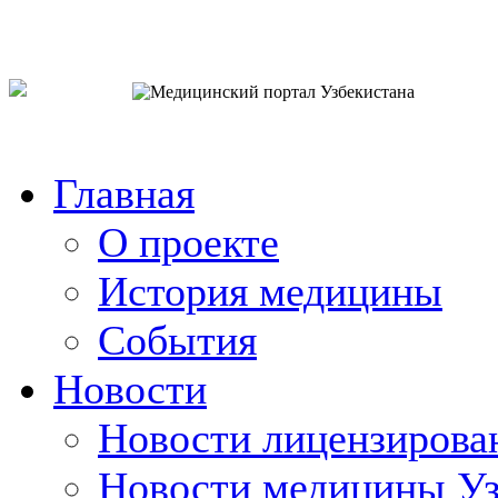
o`zb
рус
eng
Главная
О проекте
История медицины
События
Новости
Новости лицензирова
Новости медицины Уз