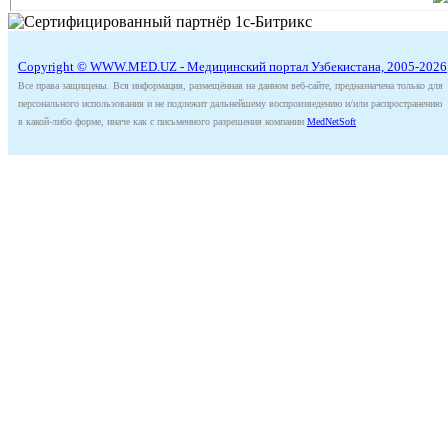
Copyright © WWW.MED.UZ - Медицинский портал Узбекистана, 2005-2026
Все права защищены. Вся информация, размещённая на данном веб-сайте, предназначена только для
персонального использования и не подлежит дальнейшему воспроизведению и/или распространению
в какой-либо форме, иначе как с письменного разрешения компании
MedNetSoft