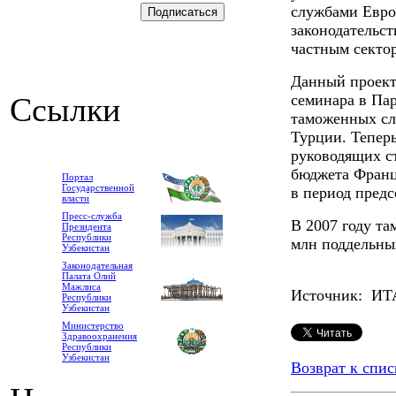
службами Евро
законодательст
частным секто
Данный проект
Ссылки
семинара в Пар
таможенных сл
Турции. Тепер
руководящих с
бюджета Франци
Портал
Государственной
в период предс
власти
Пресс-служба
В 2007 году т
Президента
Республики
млн поддельны
Узбекистан
Законодательная
Палата Олий
Мажлиса
Источник: И
Республики
Узбекистан
Министерство
Здравоохранения
Республики
Узбекистан
Возврат к спис