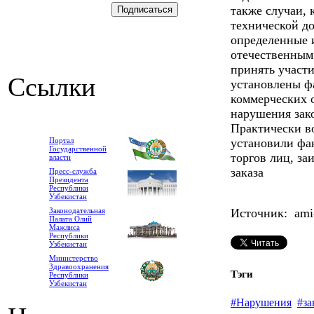
также случаи, 
технической д
определенные 
отечественным
принять участи
Ссылки
установлены ф
коммерческих 
нарушения зак
Практически в
Портал
установили фа
Государственной
торгов лиц, за
власти
заказа
Пресс-служба
Президента
Республики
Узбекистан
Законодательная
Источник: ami-
Палата Олий
Мажлиса
Республики
Узбекистан
Министерство
Здравоохранения
Тэги
Республики
Узбекистан
#Нарушения
#за