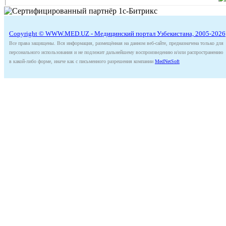
Copyright © WWW.MED.UZ - Медицинский портал Узбекистана, 2005-2026
Все права защищены. Вся информация, размещённая на данном веб-сайте, предназначена только для
персонального использования и не подлежит дальнейшему воспроизведению и/или распространению
в какой-либо форме, иначе как с письменного разрешения компании
MedNetSoft