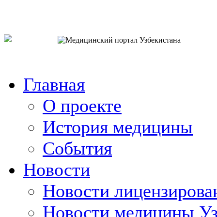
o`zb
рус
eng
Главная
О проекте
История медицины
События
Новости
Новости лицензирова
Новости медицины Уз