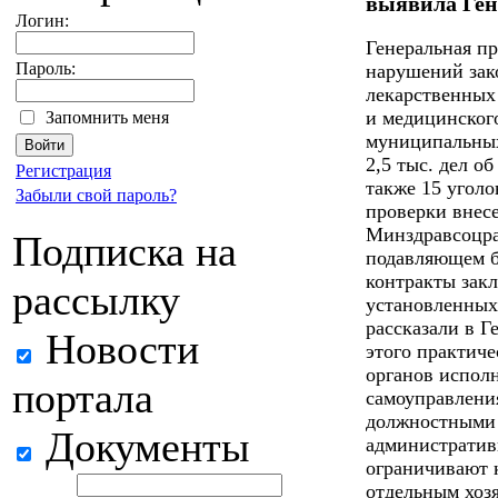
выявила Ген
Логин:
Генеральная пр
Пароль:
нарушений зако
лекарственных
и медицинског
Запомнить меня
муниципальных
2,5 тыс. дел о
Регистрация
также 15 уголо
Забыли свой пароль?
проверки внесе
Минздравсоцра
Подписка на
подавляющем б
контракты зак
рассылку
установленных
рассказали в 
Новости
этого практич
органов исполн
портала
самоуправлени
должностными 
Документы
административ
ограничивают 
отдельным хоз